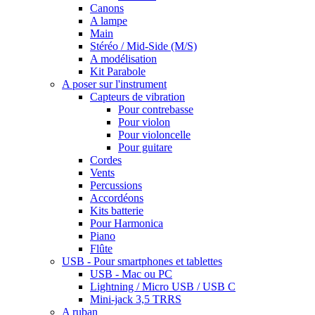
Canons
A lampe
Main
Stéréo / Mid-Side (M/S)
A modélisation
Kit Parabole
A poser sur l'instrument
Capteurs de vibration
Pour contrebasse
Pour violon
Pour violoncelle
Pour guitare
Cordes
Vents
Percussions
Accordéons
Kits batterie
Pour Harmonica
Piano
Flûte
USB - Pour smartphones et tablettes
USB - Mac ou PC
Lightning / Micro USB / USB C
Mini-jack 3,5 TRRS
A ruban