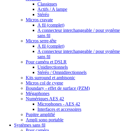
Classiques
Actifs / A lampe
Stéréo
Micros cravate
A fil (complet)
A connecteur interchangeable / pour système
sans fil
Micros serre-tête
A fil (complet)
A connecteur interchangeable / pour système
sans fil
Pour caméra et DSLR
Unidirectionnels
Stéréo / Omnidirectionnels
Kits surround et ambisonic
Micros col de cygne
Boundary - effet de surface (PZM)
Mégaphones
Numériques AES 42
Microphones - AES 42
Interfaces et accessoires
Pupitre amplifié
Ampli sono portable
Systèmes sans fil
Pour caméra