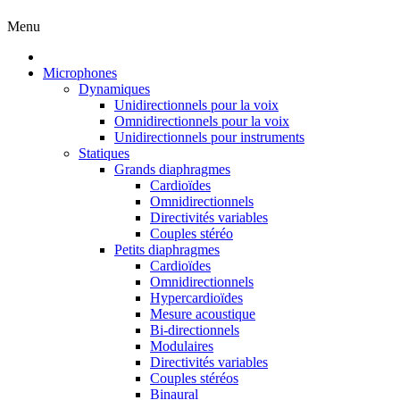
Menu
Microphones
Dynamiques
Unidirectionnels pour la voix
Omnidirectionnels pour la voix
Unidirectionnels pour instruments
Statiques
Grands diaphragmes
Cardioïdes
Omnidirectionnels
Directivités variables
Couples stéréo
Petits diaphragmes
Cardioïdes
Omnidirectionnels
Hypercardioïdes
Mesure acoustique
Bi-directionnels
Modulaires
Directivités variables
Couples stéréos
Binaural