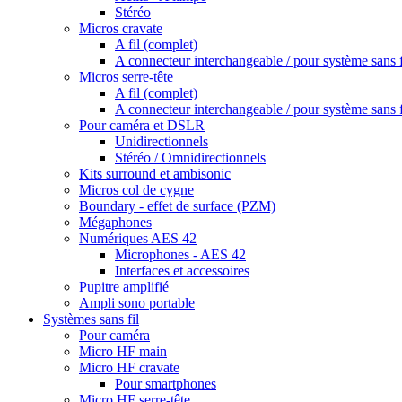
Stéréo
Micros cravate
A fil (complet)
A connecteur interchangeable / pour système sans f
Micros serre-tête
A fil (complet)
A connecteur interchangeable / pour système sans f
Pour caméra et DSLR
Unidirectionnels
Stéréo / Omnidirectionnels
Kits surround et ambisonic
Micros col de cygne
Boundary - effet de surface (PZM)
Mégaphones
Numériques AES 42
Microphones - AES 42
Interfaces et accessoires
Pupitre amplifié
Ampli sono portable
Systèmes sans fil
Pour caméra
Micro HF main
Micro HF cravate
Pour smartphones
Micro HF serre-tête