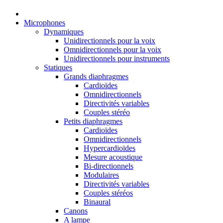
Microphones
Dynamiques
Unidirectionnels pour la voix
Omnidirectionnels pour la voix
Unidirectionnels pour instruments
Statiques
Grands diaphragmes
Cardioïdes
Omnidirectionnels
Directivités variables
Couples stéréo
Petits diaphragmes
Cardioïdes
Omnidirectionnels
Hypercardioïdes
Mesure acoustique
Bi-directionnels
Modulaires
Directivités variables
Couples stéréos
Binaural
Canons
A lampe