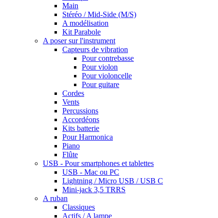
Main
Stéréo / Mid-Side (M/S)
A modélisation
Kit Parabole
A poser sur l'instrument
Capteurs de vibration
Pour contrebasse
Pour violon
Pour violoncelle
Pour guitare
Cordes
Vents
Percussions
Accordéons
Kits batterie
Pour Harmonica
Piano
Flûte
USB - Pour smartphones et tablettes
USB - Mac ou PC
Lightning / Micro USB / USB C
Mini-jack 3,5 TRRS
A ruban
Classiques
Actifs / A lampe