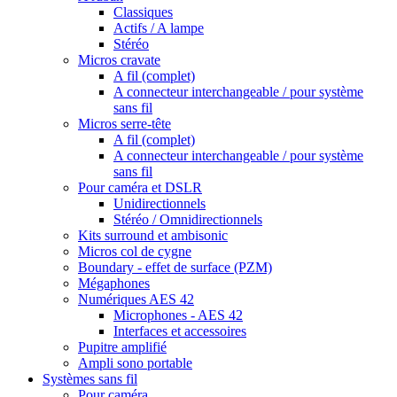
Classiques
Actifs / A lampe
Stéréo
Micros cravate
A fil (complet)
A connecteur interchangeable / pour système
sans fil
Micros serre-tête
A fil (complet)
A connecteur interchangeable / pour système
sans fil
Pour caméra et DSLR
Unidirectionnels
Stéréo / Omnidirectionnels
Kits surround et ambisonic
Micros col de cygne
Boundary - effet de surface (PZM)
Mégaphones
Numériques AES 42
Microphones - AES 42
Interfaces et accessoires
Pupitre amplifié
Ampli sono portable
Systèmes sans fil
Pour caméra