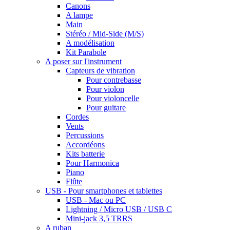
Canons
A lampe
Main
Stéréo / Mid-Side (M/S)
A modélisation
Kit Parabole
A poser sur l'instrument
Capteurs de vibration
Pour contrebasse
Pour violon
Pour violoncelle
Pour guitare
Cordes
Vents
Percussions
Accordéons
Kits batterie
Pour Harmonica
Piano
Flûte
USB - Pour smartphones et tablettes
USB - Mac ou PC
Lightning / Micro USB / USB C
Mini-jack 3,5 TRRS
A ruban