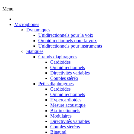
Menu
Microphones
Dynamiques
Unidirectionnels pour la voix
Omnidirectionnels pour la voix
Unidirectionnels pour instruments
Statiques
Grands diaphragmes
Cardioïdes
Omnidirectionnels
Directivités variables
Couples stéréo
Petits diaphragmes
Cardioïdes
Omnidirectionnels
Hypercardioïdes
Mesure acoustique
Bi-directionnels
Modulaires
Directivités variables
Couples stéréos
Binaural