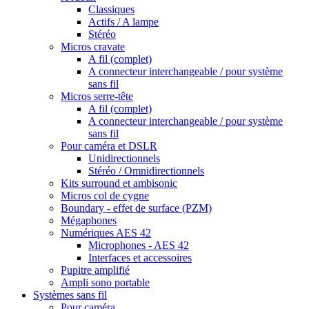
Classiques
Actifs / A lampe
Stéréo
Micros cravate
A fil (complet)
A connecteur interchangeable / pour système
sans fil
Micros serre-tête
A fil (complet)
A connecteur interchangeable / pour système
sans fil
Pour caméra et DSLR
Unidirectionnels
Stéréo / Omnidirectionnels
Kits surround et ambisonic
Micros col de cygne
Boundary - effet de surface (PZM)
Mégaphones
Numériques AES 42
Microphones - AES 42
Interfaces et accessoires
Pupitre amplifié
Ampli sono portable
Systèmes sans fil
Pour caméra