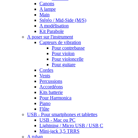
Canons
A lampe
Main
Stéréo / Mid-Side (M/S)
A modélisation
Kit Parabole
A poser sur l'instrument
Capteurs de vibration
Pour contrebasse
Pour violon
Pour violoncelle
Pour guitare
Cordes
Vents
Percussions
Accordéons
Kits batterie
Pour Harmonica
Piano
Flûte
USB - Pour smartphones et tablettes
USB - Mac ou PC
Lightning / Micro USB / USB C
Mini-jack 3,5 TRRS
A ruban