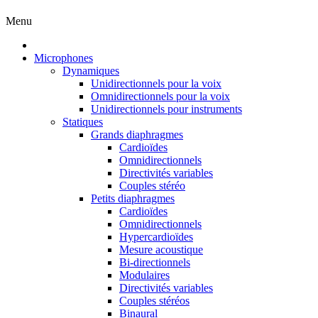
Menu
Microphones
Dynamiques
Unidirectionnels pour la voix
Omnidirectionnels pour la voix
Unidirectionnels pour instruments
Statiques
Grands diaphragmes
Cardioïdes
Omnidirectionnels
Directivités variables
Couples stéréo
Petits diaphragmes
Cardioïdes
Omnidirectionnels
Hypercardioïdes
Mesure acoustique
Bi-directionnels
Modulaires
Directivités variables
Couples stéréos
Binaural