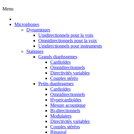
Menu
Microphones
Dynamiques
Unidirectionnels pour la voix
Omnidirectionnels pour la voix
Unidirectionnels pour instruments
Statiques
Grands diaphragmes
Cardioïdes
Omnidirectionnels
Directivités variables
Couples stéréo
Petits diaphragmes
Cardioïdes
Omnidirectionnels
Hypercardioïdes
Mesure acoustique
Bi-directionnels
Modulaires
Directivités variables
Couples stéréos
Binaural