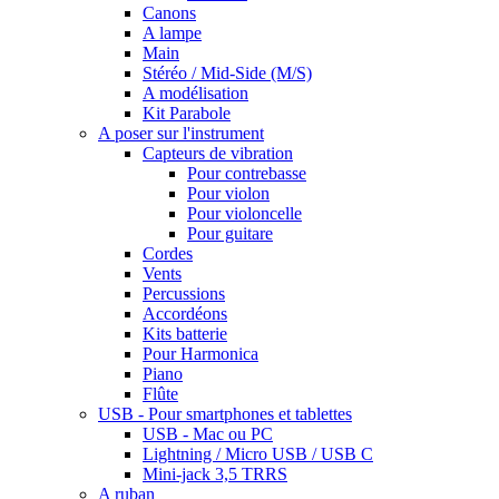
Canons
A lampe
Main
Stéréo / Mid-Side (M/S)
A modélisation
Kit Parabole
A poser sur l'instrument
Capteurs de vibration
Pour contrebasse
Pour violon
Pour violoncelle
Pour guitare
Cordes
Vents
Percussions
Accordéons
Kits batterie
Pour Harmonica
Piano
Flûte
USB - Pour smartphones et tablettes
USB - Mac ou PC
Lightning / Micro USB / USB C
Mini-jack 3,5 TRRS
A ruban