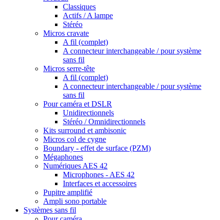
Classiques
Actifs / A lampe
Stéréo
Micros cravate
A fil (complet)
A connecteur interchangeable / pour système
sans fil
Micros serre-tête
A fil (complet)
A connecteur interchangeable / pour système
sans fil
Pour caméra et DSLR
Unidirectionnels
Stéréo / Omnidirectionnels
Kits surround et ambisonic
Micros col de cygne
Boundary - effet de surface (PZM)
Mégaphones
Numériques AES 42
Microphones - AES 42
Interfaces et accessoires
Pupitre amplifié
Ampli sono portable
Systèmes sans fil
Pour caméra