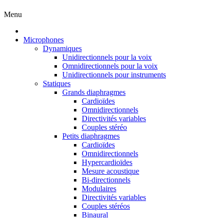
Menu
Microphones
Dynamiques
Unidirectionnels pour la voix
Omnidirectionnels pour la voix
Unidirectionnels pour instruments
Statiques
Grands diaphragmes
Cardioïdes
Omnidirectionnels
Directivités variables
Couples stéréo
Petits diaphragmes
Cardioïdes
Omnidirectionnels
Hypercardioïdes
Mesure acoustique
Bi-directionnels
Modulaires
Directivités variables
Couples stéréos
Binaural