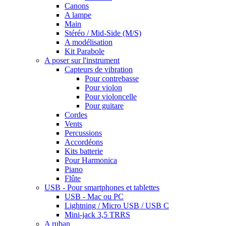
Canons
A lampe
Main
Stéréo / Mid-Side (M/S)
A modélisation
Kit Parabole
A poser sur l'instrument
Capteurs de vibration
Pour contrebasse
Pour violon
Pour violoncelle
Pour guitare
Cordes
Vents
Percussions
Accordéons
Kits batterie
Pour Harmonica
Piano
Flûte
USB - Pour smartphones et tablettes
USB - Mac ou PC
Lightning / Micro USB / USB C
Mini-jack 3,5 TRRS
A ruban