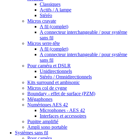
Classiques
Actifs / A lampe
Stéréo
Micros cravate
A fil (complet)
A connecteur interchangeable / pour système
sans fil
Micros serre-tête
A fil (complet)
A connecteur interchangeable / pour système
sans fil
Pour caméra et DSLR
Unidirectionnels
Stéréo / Omnidirectionnels
Kits surround et ambisonic
Micros col de cygne
Boundary - effet de surface (PZM)
Mégaphones
Numériques AES 42
Microphones - AES 42
Interfaces et accessoires
Pupitre amplifié
Ampli sono portable
Systèmes sans fil
Pour caméra