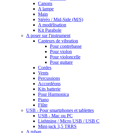
Canons
A lampe
Main
Stéréo / Mid-Side (M/S)
A modélisation
Kit Parabole
A poser sur l'instrument
Capteurs de vibration
Pour contrebasse
Pour violon
Pour violoncelle
Pour guitare
Cordes
Vents
Percussions
Accordéons
Kits batterie
Pour Harmonica
Piano
Flûte
USB - Pour smartphones et tablettes
USB - Mac ou PC
Lightning / Micro USB / USB C
Mini-jack 3,5 TRRS
A ruban