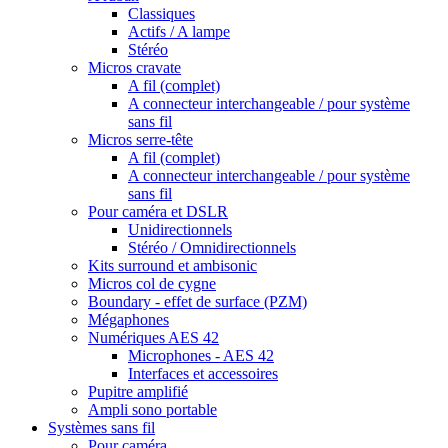
Classiques
Actifs / A lampe
Stéréo
Micros cravate
A fil (complet)
A connecteur interchangeable / pour système
sans fil
Micros serre-tête
A fil (complet)
A connecteur interchangeable / pour système
sans fil
Pour caméra et DSLR
Unidirectionnels
Stéréo / Omnidirectionnels
Kits surround et ambisonic
Micros col de cygne
Boundary - effet de surface (PZM)
Mégaphones
Numériques AES 42
Microphones - AES 42
Interfaces et accessoires
Pupitre amplifié
Ampli sono portable
Systèmes sans fil
Pour caméra