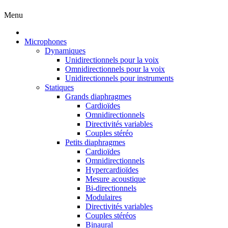
Menu
Microphones
Dynamiques
Unidirectionnels pour la voix
Omnidirectionnels pour la voix
Unidirectionnels pour instruments
Statiques
Grands diaphragmes
Cardioïdes
Omnidirectionnels
Directivités variables
Couples stéréo
Petits diaphragmes
Cardioïdes
Omnidirectionnels
Hypercardioïdes
Mesure acoustique
Bi-directionnels
Modulaires
Directivités variables
Couples stéréos
Binaural