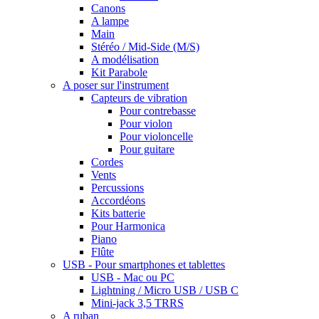
Canons
A lampe
Main
Stéréo / Mid-Side (M/S)
A modélisation
Kit Parabole
A poser sur l'instrument
Capteurs de vibration
Pour contrebasse
Pour violon
Pour violoncelle
Pour guitare
Cordes
Vents
Percussions
Accordéons
Kits batterie
Pour Harmonica
Piano
Flûte
USB - Pour smartphones et tablettes
USB - Mac ou PC
Lightning / Micro USB / USB C
Mini-jack 3,5 TRRS
A ruban