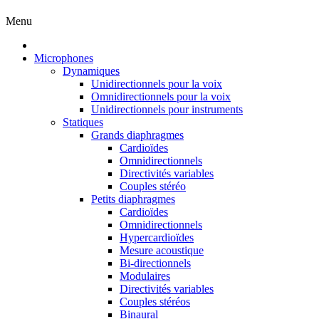
Menu
Microphones
Dynamiques
Unidirectionnels pour la voix
Omnidirectionnels pour la voix
Unidirectionnels pour instruments
Statiques
Grands diaphragmes
Cardioïdes
Omnidirectionnels
Directivités variables
Couples stéréo
Petits diaphragmes
Cardioïdes
Omnidirectionnels
Hypercardioïdes
Mesure acoustique
Bi-directionnels
Modulaires
Directivités variables
Couples stéréos
Binaural