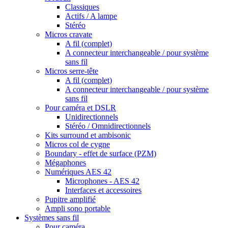
Classiques
Actifs / A lampe
Stéréo
Micros cravate
A fil (complet)
A connecteur interchangeable / pour système
sans fil
Micros serre-tête
A fil (complet)
A connecteur interchangeable / pour système
sans fil
Pour caméra et DSLR
Unidirectionnels
Stéréo / Omnidirectionnels
Kits surround et ambisonic
Micros col de cygne
Boundary - effet de surface (PZM)
Mégaphones
Numériques AES 42
Microphones - AES 42
Interfaces et accessoires
Pupitre amplifié
Ampli sono portable
Systèmes sans fil
Pour caméra