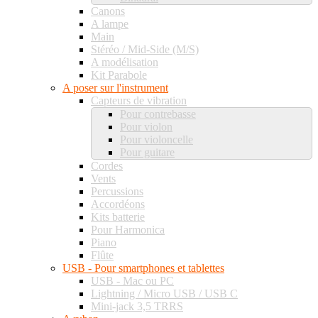
Canons
A lampe
Main
Stéréo / Mid-Side (M/S)
A modélisation
Kit Parabole
A poser sur l'instrument
Capteurs de vibration
Pour contrebasse
Pour violon
Pour violoncelle
Pour guitare
Cordes
Vents
Percussions
Accordéons
Kits batterie
Pour Harmonica
Piano
Flûte
USB - Pour smartphones et tablettes
USB - Mac ou PC
Lightning / Micro USB / USB C
Mini-jack 3,5 TRRS