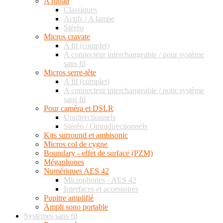
A ruban
Classiques
Actifs / A lampe
Stéréo
Micros cravate
A fil (complet)
A connecteur interchangeable / pour système
sans fil
Micros serre-tête
A fil (complet)
A connecteur interchangeable / pour système
sans fil
Pour caméra et DSLR
Unidirectionnels
Stéréo / Omnidirectionnels
Kits surround et ambisonic
Micros col de cygne
Boundary - effet de surface (PZM)
Mégaphones
Numériques AES 42
Microphones - AES 42
Interfaces et accessoires
Pupitre amplifié
Ampli sono portable
Systèmes sans fil