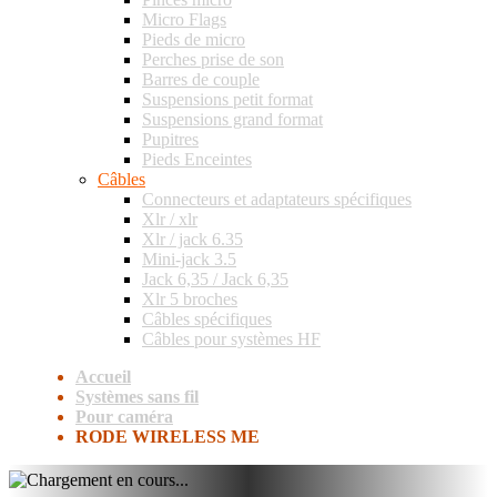
Micro Flags
Pieds de micro
Perches prise de son
Barres de couple
Suspensions petit format
Suspensions grand format
Pupitres
Pieds Enceintes
Câbles
Connecteurs et adaptateurs spécifiques
Xlr / xlr
Xlr / jack 6.35
Mini-jack 3.5
Jack 6,35 / Jack 6,35
Xlr 5 broches
Câbles spécifiques
Câbles pour systèmes HF
Accueil
Systèmes sans fil
Pour caméra
RODE WIRELESS ME