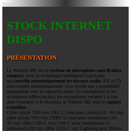
Détails
STOCK INTERNET
DISPO
PRÉSENTATION
Le Wireless ME est un
système de microphone sans fil ultra-
compact
. Avec la technologie intelligente GainAssist
qui
contrôle automatiquement les niveaux audio
, RX et TX
sont couplés automatiquement : il en résulte une compatibilité
transparente avec les appareils photo, les smartphones et les
ordinateurs (câbles inclus), les microphones intégrés à la fois
dans l'émetteur et le récepteur, le Wireless ME rend la
capture
cristalline
.
Câble spirale TRS vers TRS 3,5 mm pour caméra (18 - 40 cm),
câble spirale TRS vers TRRS 3,5 mm pour smartphone (18 -
40 cm), câble USB-C vers USB-C pour smartphones et
ordinateurs (30 cm), câble USB-C vers Lightning pour iPhone