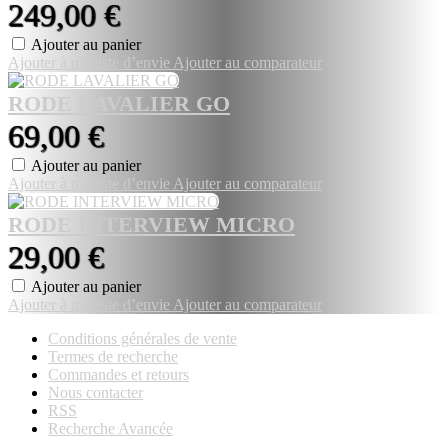
249,00 €
Ajouter au panier
Ajouter à ma liste d’envie
Ajouter au comparateur
RODE LAVALIER GO
69,00 €
Ajouter au panier
Ajouter à ma liste d’envie
Ajouter au comparateur
RODE INTERVIEW MICRO
29,00 €
Ajouter au panier
Ajouter à ma liste d’envie
Ajouter au comparateur
Conditions générales de vente
Termes de recherche
Commandes et retours
Nous contacter
RSS
Recherche Avancée