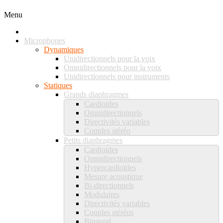
Menu
Microphones
Dynamiques
Unidirectionnels pour la voix
Omnidirectionnels pour la voix
Unidirectionnels pour instruments
Statiques
Grands diaphragmes
Cardioïdes
Omnidirectionnels
Directivités variables
Couples stéréo
Petits diaphragmes
Cardioïdes
Omnidirectionnels
Hypercardioïdes
Mesure acoustique
Bi-directionnels
Modulaires
Directivités variables
Couples stéréos
Binaural