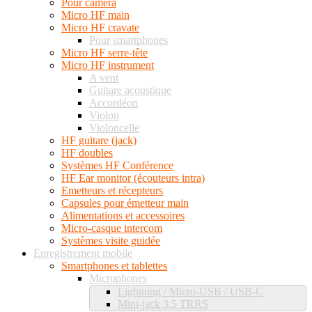
Pour caméra
Micro HF main
Micro HF cravate
Pour smartphones
Micro HF serre-tête
Micro HF instrument
A vent
Guitare acoustique
Accordéon
Violon
Violoncelle
HF guitare (jack)
HF doubles
Systèmes HF Conférence
HF Ear monitor (écouteurs intra)
Emetteurs et récepteurs
Capsules pour émetteur main
Alimentations et accessoires
Micro-casque intercom
Systèmes visite guidée
Enregistrement mobile
Smartphones et tablettes
Microphones
Lightning / Micro-USB / USB-C
Mini-jack 3,5 TRRS