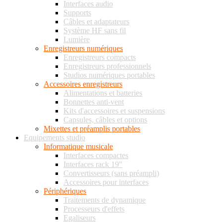
Interfaces audio
Supports
Câbles et adaptateurs
Système HF sans fil
Lumière
Enregistreurs numériques
Enregistreurs compacts
Enregistreurs professionnels
Studios numériques portables
Accessoires enregistreurs
Alimentations et batteries
Bonnettes anti-vent
Kits d'accessoires et suspensions
Capsules, câbles et options
Mixettes et préamplis portables
Equipements studio
Informatique musicale
Interfaces compactes
Interfaces rack 19"
Convertisseurs (sans préampli)
Accessoires pour interfaces
Périphériques
Traitements de dynamique
Processeurs d'effets
Egaliseurs