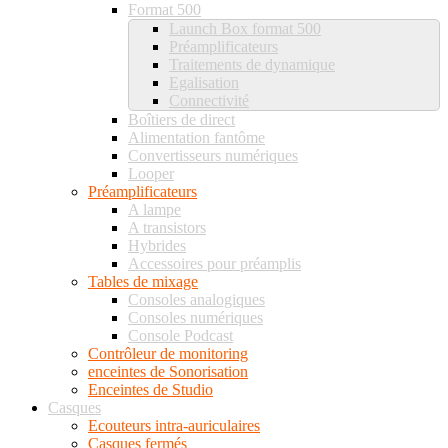
Format 500
Launch Box format 500
Préamplificateurs
Traitements de dynamique
Egalisation
Connectivité
Boîtiers de direct
Alimentation fantôme
Convertisseurs numériques
Looper
Préamplificateurs
A lampe
A transistors
Hybrides
Accessoires pour préamplis
Tables de mixage
Consoles analogiques
Consoles numériques
Console Podcast
Contrôleur de monitoring
enceintes de Sonorisation
Enceintes de Studio
Casques
Ecouteurs intra-auriculaires
Casques fermés