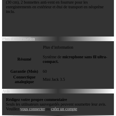
(30 cm), 2 bonnettes anti-vent en fourrure pour les
enregistrements en extérieur et étui de transport en néoprène
inclu.
Plus d’information
Plus d’information
Système de
microphone sans fil ultra-
Résumé
compact.
Garantie (Mois)
60
Connectique
Mini Jack 3.5
analogique
Avis
Rédigez votre propre commentaire
Seuls les utilisateurs sauvegardés peuvent soumettre leur avis.
Veuillez
vous connecter
ou
créer un compte