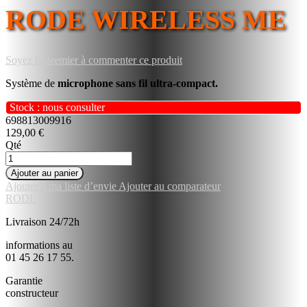
RODE WIRELESS ME
Soyez le premier à commenter ce produit
Système de
microphone sans fil ultra-compact.
Stock : nous consulter
698813009916
129,00 €
Qté
Ajouter au panier
Ajouter à ma liste d’envie
Ajouter au comparateur
RODE
Livraison 24/72h
informations au
01 45 26 17 55.
Garantie
constructeur