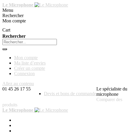
Le Microphone
Menu
Rechercher
Mon compte
Cart
Rechercher
Mon compte
Ma liste d’envies
Créer un compte
Connexion
Allez au contenu
01 45 26 17 55
Le spécialiste du
Devis et bons de commande
microphone
Comparer des
produits
Le Microphone