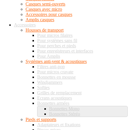
Casques semi-ouverts
Casques avec micro
Accessoires pour casques
Amplis casques
Accessoires
Housses de transport
Pour micros filaires
Pour systèmes sans fil
Pour perches et pieds
Pour enregistreurs et interfaces
Pour Amplis
Systèmes anti-vent & acoustiques
Filtres anti-pop
Pour micros cravate
Bonnettes en mousse
Windjammers
Softies
Grilles de remplacement
Ecrans acoustiques
Bonnettes armées
Bonnettes Mono
Bonnettes Stéréo
Pieds et supports
Adaptateurs et fixations
Pinces micro