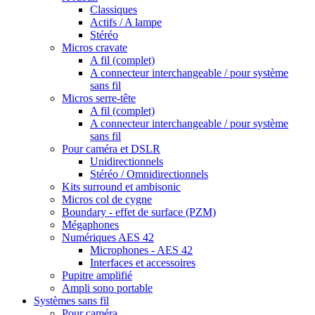
Classiques
Actifs / A lampe
Stéréo
Micros cravate
A fil (complet)
A connecteur interchangeable / pour système
sans fil
Micros serre-tête
A fil (complet)
A connecteur interchangeable / pour système
sans fil
Pour caméra et DSLR
Unidirectionnels
Stéréo / Omnidirectionnels
Kits surround et ambisonic
Micros col de cygne
Boundary - effet de surface (PZM)
Mégaphones
Numériques AES 42
Microphones - AES 42
Interfaces et accessoires
Pupitre amplifié
Ampli sono portable
Systèmes sans fil
Pour caméra