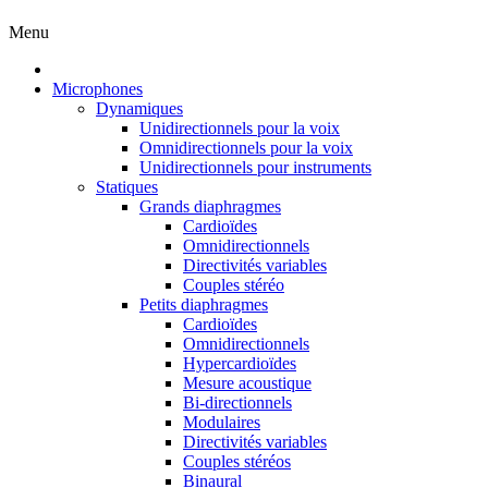
Menu
Microphones
Dynamiques
Unidirectionnels pour la voix
Omnidirectionnels pour la voix
Unidirectionnels pour instruments
Statiques
Grands diaphragmes
Cardioïdes
Omnidirectionnels
Directivités variables
Couples stéréo
Petits diaphragmes
Cardioïdes
Omnidirectionnels
Hypercardioïdes
Mesure acoustique
Bi-directionnels
Modulaires
Directivités variables
Couples stéréos
Binaural