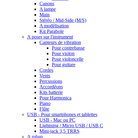
Canons
A lampe
Main
Stéréo / Mid-Side (M/S)
A modélisation
Kit Parabole
A poser sur l'instrument
Capteurs de vibration
Pour contrebasse
Pour violon
Pour violoncelle
Pour guitare
Cordes
Vents
Percussions
Accordéons
Kits batterie
Pour Harmonica
Piano
Flûte
USB - Pour smartphones et tablettes
USB - Mac ou PC
Lightning / Micro USB / USB C
Mini-jack 3,5 TRRS
A ruban