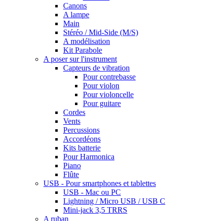
Canons
A lampe
Main
Stéréo / Mid-Side (M/S)
A modélisation
Kit Parabole
A poser sur l'instrument
Capteurs de vibration
Pour contrebasse
Pour violon
Pour violoncelle
Pour guitare
Cordes
Vents
Percussions
Accordéons
Kits batterie
Pour Harmonica
Piano
Flûte
USB - Pour smartphones et tablettes
USB - Mac ou PC
Lightning / Micro USB / USB C
Mini-jack 3,5 TRRS
A ruban