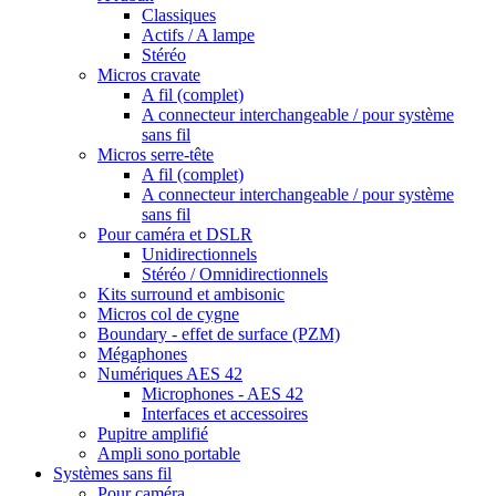
Classiques
Actifs / A lampe
Stéréo
Micros cravate
A fil (complet)
A connecteur interchangeable / pour système
sans fil
Micros serre-tête
A fil (complet)
A connecteur interchangeable / pour système
sans fil
Pour caméra et DSLR
Unidirectionnels
Stéréo / Omnidirectionnels
Kits surround et ambisonic
Micros col de cygne
Boundary - effet de surface (PZM)
Mégaphones
Numériques AES 42
Microphones - AES 42
Interfaces et accessoires
Pupitre amplifié
Ampli sono portable
Systèmes sans fil
Pour caméra