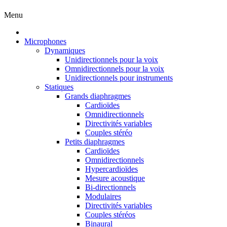
Menu
Microphones
Dynamiques
Unidirectionnels pour la voix
Omnidirectionnels pour la voix
Unidirectionnels pour instruments
Statiques
Grands diaphragmes
Cardioïdes
Omnidirectionnels
Directivités variables
Couples stéréo
Petits diaphragmes
Cardioïdes
Omnidirectionnels
Hypercardioïdes
Mesure acoustique
Bi-directionnels
Modulaires
Directivités variables
Couples stéréos
Binaural