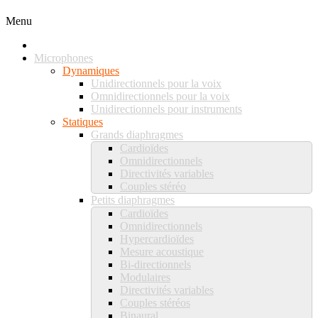
Menu
Microphones
Dynamiques
Unidirectionnels pour la voix
Omnidirectionnels pour la voix
Unidirectionnels pour instruments
Statiques
Grands diaphragmes
Cardioïdes
Omnidirectionnels
Directivités variables
Couples stéréo
Petits diaphragmes
Cardioïdes
Omnidirectionnels
Hypercardioïdes
Mesure acoustique
Bi-directionnels
Modulaires
Directivités variables
Couples stéréos
Binaural