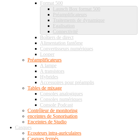
Format 500
Launch Box format 500
Préamplificateurs
Traitements de dynamique
Egalisation
Connectivité
Boîtiers de direct
Alimentation fantôme
Convertisseurs numériques
Looper
Préamplificateurs
A lampe
A transistors
Hybrides
Accessoires pour préamplis
Tables de mixage
Consoles analogiques
Consoles numériques
Console Podcast
Contrôleur de monitoring
enceintes de Sonorisation
Enceintes de Studio
Casques
Ecouteurs intra-auriculaires
Casques fermés