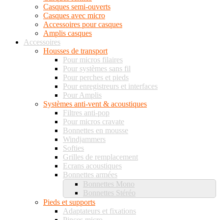
Casques semi-ouverts
Casques avec micro
Accessoires pour casques
Amplis casques
Accessoires
Housses de transport
Pour micros filaires
Pour systèmes sans fil
Pour perches et pieds
Pour enregistreurs et interfaces
Pour Amplis
Systèmes anti-vent & acoustiques
Filtres anti-pop
Pour micros cravate
Bonnettes en mousse
Windjammers
Softies
Grilles de remplacement
Ecrans acoustiques
Bonnettes armées
Bonnettes Mono
Bonnettes Stéréo
Pieds et supports
Adaptateurs et fixations
Pinces micro