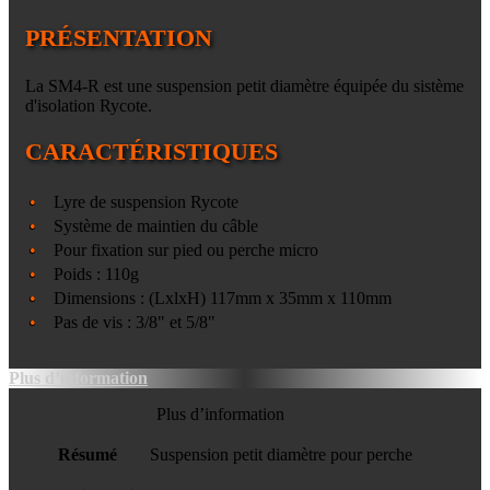
PRÉSENTATION
La SM4-R est une suspension petit diamètre équipée du sistème
d'isolation Rycote.
CARACTÉRISTIQUES
Lyre de suspension Rycote
Système de maintien du câble
Pour fixation sur pied ou perche micro
Poids : 110g
Dimensions : (LxlxH) 117mm x 35mm x 110mm
Pas de vis : 3/8" et 5/8"
Plus d’information
Plus d’information
Résumé
Suspension petit diamètre pour perche