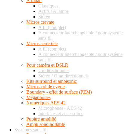
A ruban
Classiques
Actifs / A lampe
Stéréo
Micros cravate
A fil (complet)
A connecteur interchangeable / pour système
sans fil
Micros serre-tête
A fil (complet)
A connecteur interchangeable / pour système
sans fil
Pour caméra et DSLR
Unidirectionnels
Stéréo / Omnidirectionnels
Kits surround et ambisonic
Micros col de cygne
Boundary - effet de surface (PZM)
Mégaphones
Numériques AES 42
Microphones - AES 42
Interfaces et accessoires
Pupitre amplifié
Ampli sono portable
Systèmes sans fil