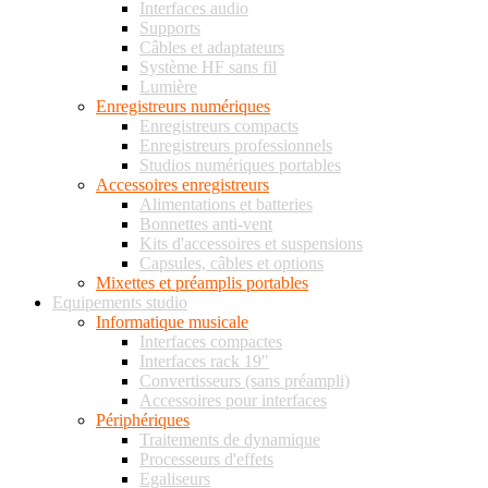
Interfaces audio
Supports
Câbles et adaptateurs
Système HF sans fil
Lumière
Enregistreurs numériques
Enregistreurs compacts
Enregistreurs professionnels
Studios numériques portables
Accessoires enregistreurs
Alimentations et batteries
Bonnettes anti-vent
Kits d'accessoires et suspensions
Capsules, câbles et options
Mixettes et préamplis portables
Equipements studio
Informatique musicale
Interfaces compactes
Interfaces rack 19"
Convertisseurs (sans préampli)
Accessoires pour interfaces
Périphériques
Traitements de dynamique
Processeurs d'effets
Egaliseurs