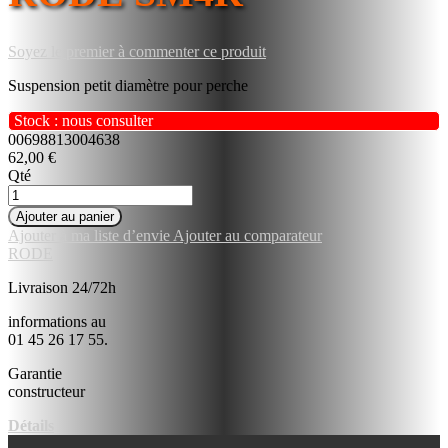
Soyez le premier à commenter ce produit
Suspension petit diamètre pour perche
Stock : nous consulter
00698813004638
62,00 €
Qté
Ajouter au panier
Ajouter à ma liste d’envie
Ajouter au comparateur
RODE
Livraison 24/72h
informations au
01 45 26 17 55.
Garantie
constructeur
Détails