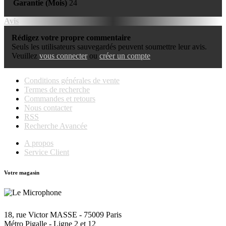
Garantie (Mois)
24
Avis
Rédigez votre propre commentaire
Seuls les utilisateurs sauvegardés peuvent soumettre leur avis.
Veuillez
vous connecter
ou
créer un compte
Conditions générales de vente
Termes de recherche
Commandes et retours
Nous contacter
RSS
Recherche Avancée
A propos
Service Client
Votre magasin
18, rue Victor MASSE - 75009 Paris
Métro Pigalle - Ligne 2 et 12