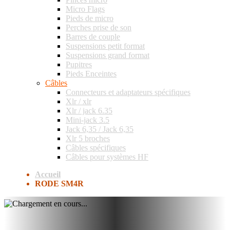
Micro Flags
Pieds de micro
Perches prise de son
Barres de couple
Suspensions petit format
Suspensions grand format
Pupitres
Pieds Enceintes
Câbles
Connecteurs et adaptateurs spécifiques
Xlr / xlr
Xlr / jack 6.35
Mini-jack 3.5
Jack 6,35 / Jack 6,35
Xlr 5 broches
Câbles spécifiques
Câbles pour systèmes HF
Accueil
RODE SM4R