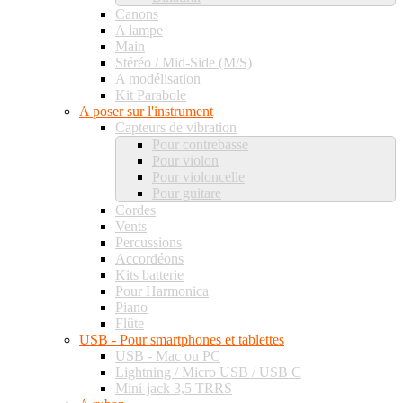
Canons
A lampe
Main
Stéréo / Mid-Side (M/S)
A modélisation
Kit Parabole
A poser sur l'instrument
Capteurs de vibration
Pour contrebasse
Pour violon
Pour violoncelle
Pour guitare
Cordes
Vents
Percussions
Accordéons
Kits batterie
Pour Harmonica
Piano
Flûte
USB - Pour smartphones et tablettes
USB - Mac ou PC
Lightning / Micro USB / USB C
Mini-jack 3,5 TRRS