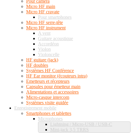
Pour caméra
Micro HF main
Micro HF cravate
Pour smartphones
Micro HF serre-tête
Micro HF instrument
A vent
Guitare acoustique
Accordéon
Violon
Violoncelle
HF guitare (jack)
HF doubles
Systèmes HF Conférence
HF Ear monitor (écouteurs intra)
Emetteurs et récepteurs
Capsules pour émetteur main
Alimentations et accessoires
Micro-casque intercom
Systèmes visite guidée
Enregistrement mobile
Smartphones et tablettes
Microphones
Lightning / Micro-USB / USB-C
Mini-jack 3,5 TRRS