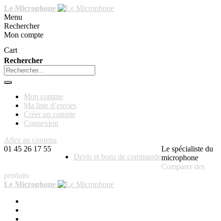
Le Microphone
Menu
Rechercher
Mon compte
Cart
Rechercher
Mon compte
Ma liste d’envies
Créer un compte
Connexion
Allez au contenu
01 45 26 17 55
Le spécialiste du
Devis et bons de commande
microphone
Comparer des
produits
Le Microphone