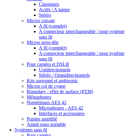
Classiques
Actifs / A lampe
Stéréo
Micros cravate
A fil (complet)
A connecteur interchangeable / pour système
sans fil
Micros serre-tête
A fil (complet)
A connecteur interchangeable / pour système
sans fil
Pour caméra et DSLR
Unidirectionnels
Stéréo / Omnidirectionnels
Kits surround et ambisonic
Micros col de cygne
Boundary - effet de surface (PZM)
Mégaphones
Numériques AES 42
Microphones - AES 42
Interfaces et accessoires
Pupitre amplifié
Ampli sono portable
Systèmes sans fil
Pour caméra