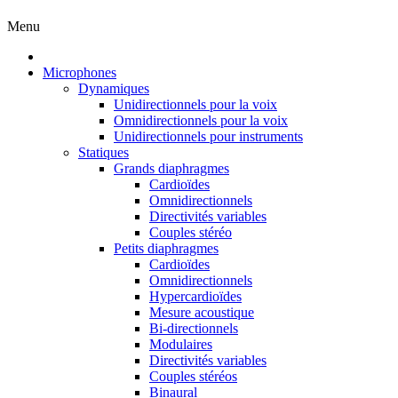
Menu
Microphones
Dynamiques
Unidirectionnels pour la voix
Omnidirectionnels pour la voix
Unidirectionnels pour instruments
Statiques
Grands diaphragmes
Cardioïdes
Omnidirectionnels
Directivités variables
Couples stéréo
Petits diaphragmes
Cardioïdes
Omnidirectionnels
Hypercardioïdes
Mesure acoustique
Bi-directionnels
Modulaires
Directivités variables
Couples stéréos
Binaural