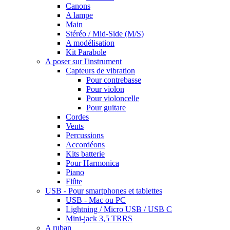
Canons
A lampe
Main
Stéréo / Mid-Side (M/S)
A modélisation
Kit Parabole
A poser sur l'instrument
Capteurs de vibration
Pour contrebasse
Pour violon
Pour violoncelle
Pour guitare
Cordes
Vents
Percussions
Accordéons
Kits batterie
Pour Harmonica
Piano
Flûte
USB - Pour smartphones et tablettes
USB - Mac ou PC
Lightning / Micro USB / USB C
Mini-jack 3,5 TRRS
A ruban