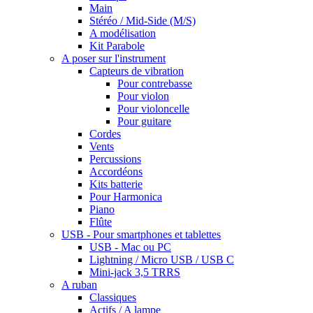
Main
Stéréo / Mid-Side (M/S)
A modélisation
Kit Parabole
A poser sur l'instrument
Capteurs de vibration
Pour contrebasse
Pour violon
Pour violoncelle
Pour guitare
Cordes
Vents
Percussions
Accordéons
Kits batterie
Pour Harmonica
Piano
Flûte
USB - Pour smartphones et tablettes
USB - Mac ou PC
Lightning / Micro USB / USB C
Mini-jack 3,5 TRRS
A ruban
Classiques
Actifs / A lampe