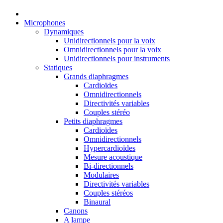
Microphones
Dynamiques
Unidirectionnels pour la voix
Omnidirectionnels pour la voix
Unidirectionnels pour instruments
Statiques
Grands diaphragmes
Cardioïdes
Omnidirectionnels
Directivités variables
Couples stéréo
Petits diaphragmes
Cardioïdes
Omnidirectionnels
Hypercardioïdes
Mesure acoustique
Bi-directionnels
Modulaires
Directivités variables
Couples stéréos
Binaural
Canons
A lampe