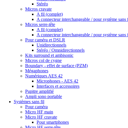
Stéréo
Micros cravate
A fil (complet)
A connecteur interchangeable / pour système sans f
Micros serre-tête
A fil (complet)
A connecteur interchangeable / pour système sans f
Pour caméra et DSLR
Unidirectionnels
Stéréo / Omnidirectionnels
Kits surround et ambisonic
Micros col de cygne
Boundary - effet de surface (PZM)
Mégaphones
Numériques AES 42
Microphones - AES 42
Interfaces et accessoires
Pupitre amplifié
Ampli sono portable
Systèmes sans fil
Pour caméra
Micro HF main
Micro HF cravate
Pour smartphones
Micro HF serre-tête