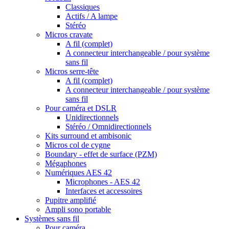
Classiques
Actifs / A lampe
Stéréo
Micros cravate
A fil (complet)
A connecteur interchangeable / pour système
sans fil
Micros serre-tête
A fil (complet)
A connecteur interchangeable / pour système
sans fil
Pour caméra et DSLR
Unidirectionnels
Stéréo / Omnidirectionnels
Kits surround et ambisonic
Micros col de cygne
Boundary - effet de surface (PZM)
Mégaphones
Numériques AES 42
Microphones - AES 42
Interfaces et accessoires
Pupitre amplifié
Ampli sono portable
Systèmes sans fil
Pour caméra