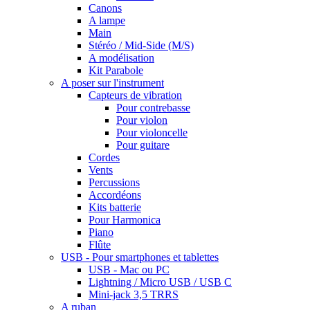
Canons
A lampe
Main
Stéréo / Mid-Side (M/S)
A modélisation
Kit Parabole
A poser sur l'instrument
Capteurs de vibration
Pour contrebasse
Pour violon
Pour violoncelle
Pour guitare
Cordes
Vents
Percussions
Accordéons
Kits batterie
Pour Harmonica
Piano
Flûte
USB - Pour smartphones et tablettes
USB - Mac ou PC
Lightning / Micro USB / USB C
Mini-jack 3,5 TRRS
A ruban