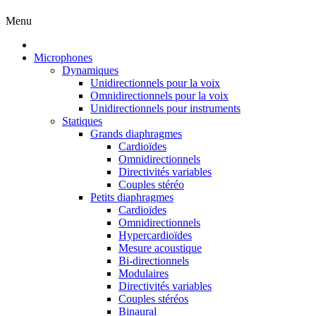
Menu
Microphones
Dynamiques
Unidirectionnels pour la voix
Omnidirectionnels pour la voix
Unidirectionnels pour instruments
Statiques
Grands diaphragmes
Cardioïdes
Omnidirectionnels
Directivités variables
Couples stéréo
Petits diaphragmes
Cardioïdes
Omnidirectionnels
Hypercardioïdes
Mesure acoustique
Bi-directionnels
Modulaires
Directivités variables
Couples stéréos
Binaural