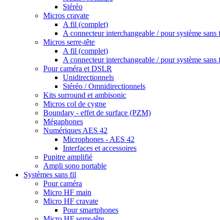
Stéréo
Micros cravate
A fil (complet)
A connecteur interchangeable / pour système sans f
Micros serre-tête
A fil (complet)
A connecteur interchangeable / pour système sans f
Pour caméra et DSLR
Unidirectionnels
Stéréo / Omnidirectionnels
Kits surround et ambisonic
Micros col de cygne
Boundary - effet de surface (PZM)
Mégaphones
Numériques AES 42
Microphones - AES 42
Interfaces et accessoires
Pupitre amplifié
Ampli sono portable
Systèmes sans fil
Pour caméra
Micro HF main
Micro HF cravate
Pour smartphones
Micro HF serre-tête