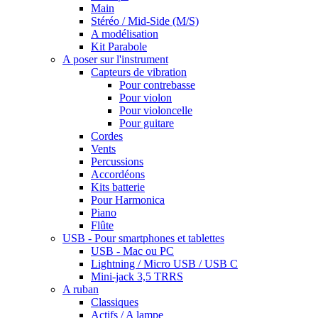
Main
Stéréo / Mid-Side (M/S)
A modélisation
Kit Parabole
A poser sur l'instrument
Capteurs de vibration
Pour contrebasse
Pour violon
Pour violoncelle
Pour guitare
Cordes
Vents
Percussions
Accordéons
Kits batterie
Pour Harmonica
Piano
Flûte
USB - Pour smartphones et tablettes
USB - Mac ou PC
Lightning / Micro USB / USB C
Mini-jack 3,5 TRRS
A ruban
Classiques
Actifs / A lampe