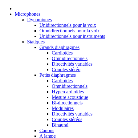
Microphones
Dynamiques
Unidirectionnels pour la voix
Omnidirectionnels pour la voix
Unidirectionnels pour instruments
Statiques
Grands diaphragmes
Cardioïdes
Omnidirectionnels
Directivités variables
Couples stéréo
Petits diaphragmes
Cardioïdes
Omnidirectionnels
Hypercardioïdes
Mesure acoustique
Bi-directionnels
Modulaires
Directivités variables
Couples stéréos
Binaural
Canons
A lampe