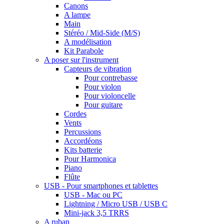
Canons
A lampe
Main
Stéréo / Mid-Side (M/S)
A modélisation
Kit Parabole
A poser sur l'instrument
Capteurs de vibration
Pour contrebasse
Pour violon
Pour violoncelle
Pour guitare
Cordes
Vents
Percussions
Accordéons
Kits batterie
Pour Harmonica
Piano
Flûte
USB - Pour smartphones et tablettes
USB - Mac ou PC
Lightning / Micro USB / USB C
Mini-jack 3,5 TRRS
A ruban