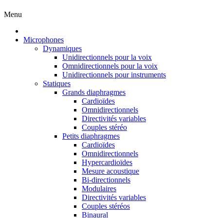
Menu
Microphones
Dynamiques
Unidirectionnels pour la voix
Omnidirectionnels pour la voix
Unidirectionnels pour instruments
Statiques
Grands diaphragmes
Cardioïdes
Omnidirectionnels
Directivités variables
Couples stéréo
Petits diaphragmes
Cardioïdes
Omnidirectionnels
Hypercardioïdes
Mesure acoustique
Bi-directionnels
Modulaires
Directivités variables
Couples stéréos
Binaural