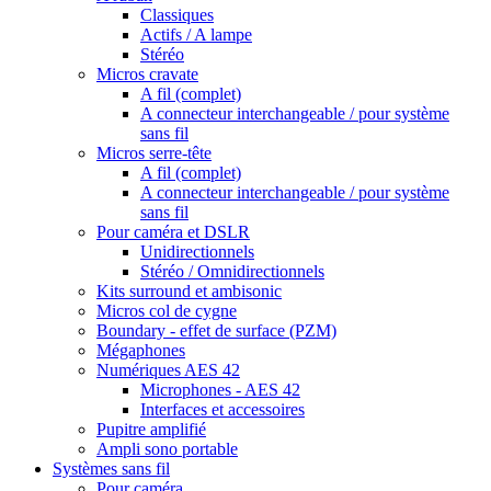
Classiques
Actifs / A lampe
Stéréo
Micros cravate
A fil (complet)
A connecteur interchangeable / pour système
sans fil
Micros serre-tête
A fil (complet)
A connecteur interchangeable / pour système
sans fil
Pour caméra et DSLR
Unidirectionnels
Stéréo / Omnidirectionnels
Kits surround et ambisonic
Micros col de cygne
Boundary - effet de surface (PZM)
Mégaphones
Numériques AES 42
Microphones - AES 42
Interfaces et accessoires
Pupitre amplifié
Ampli sono portable
Systèmes sans fil
Pour caméra