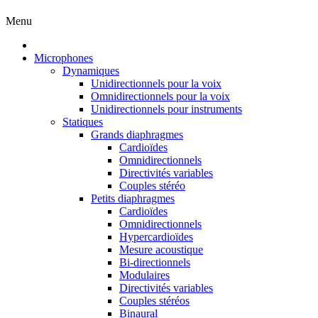
Menu
Microphones
Dynamiques
Unidirectionnels pour la voix
Omnidirectionnels pour la voix
Unidirectionnels pour instruments
Statiques
Grands diaphragmes
Cardioïdes
Omnidirectionnels
Directivités variables
Couples stéréo
Petits diaphragmes
Cardioïdes
Omnidirectionnels
Hypercardioïdes
Mesure acoustique
Bi-directionnels
Modulaires
Directivités variables
Couples stéréos
Binaural