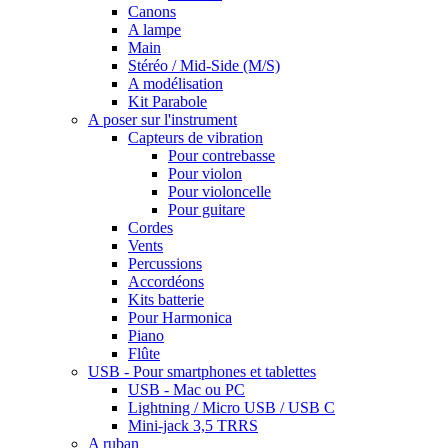
Canons
A lampe
Main
Stéréo / Mid-Side (M/S)
A modélisation
Kit Parabole
A poser sur l'instrument
Capteurs de vibration
Pour contrebasse
Pour violon
Pour violoncelle
Pour guitare
Cordes
Vents
Percussions
Accordéons
Kits batterie
Pour Harmonica
Piano
Flûte
USB - Pour smartphones et tablettes
USB - Mac ou PC
Lightning / Micro USB / USB C
Mini-jack 3,5 TRRS
A ruban