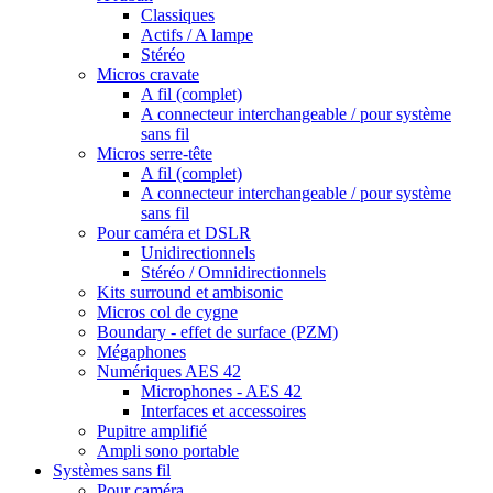
Classiques
Actifs / A lampe
Stéréo
Micros cravate
A fil (complet)
A connecteur interchangeable / pour système
sans fil
Micros serre-tête
A fil (complet)
A connecteur interchangeable / pour système
sans fil
Pour caméra et DSLR
Unidirectionnels
Stéréo / Omnidirectionnels
Kits surround et ambisonic
Micros col de cygne
Boundary - effet de surface (PZM)
Mégaphones
Numériques AES 42
Microphones - AES 42
Interfaces et accessoires
Pupitre amplifié
Ampli sono portable
Systèmes sans fil
Pour caméra