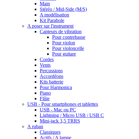
Main
Stéréo / Mid-Side (M/S)
A modélisation
Kit Parabole
A poser sur l'instrument
Capteurs de vibration
Pour contrebasse
Pour violon
Pour violoncelle
Pour guitare
Cordes
Vents
Percussions
Accordéons
Kits batterie
Pour Harmonica
Piano
Flûte
USB - Pour smartphones et tablettes
USB - Mac ou PC
Lightning / Micro USB / USB C
Mini-jack 3,5 TRRS
A ruban
Classiques
Actifs / A lampe