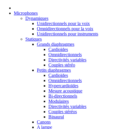
Microphones
Dynamiques
Unidirectionnels pour la voix
Omnidirectionnels pour la voix
Unidirectionnels pour instruments
Statiques
Grands diaphragmes
Cardioïdes
Omnidirectionnels
Directivités variables
Couples stéréo
Petits diaphragmes
Cardioïdes
Omnidirectionnels
Hypercardioïdes
Mesure acoustique
Bi-directionnels
Modulaires
Directivités variables
Couples stéréos
Binaural
Canons
A lampe