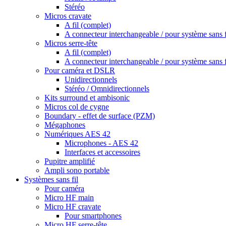
Stéréo
Micros cravate
A fil (complet)
A connecteur interchangeable / pour système sans f
Micros serre-tête
A fil (complet)
A connecteur interchangeable / pour système sans f
Pour caméra et DSLR
Unidirectionnels
Stéréo / Omnidirectionnels
Kits surround et ambisonic
Micros col de cygne
Boundary - effet de surface (PZM)
Mégaphones
Numériques AES 42
Microphones - AES 42
Interfaces et accessoires
Pupitre amplifié
Ampli sono portable
Systèmes sans fil
Pour caméra
Micro HF main
Micro HF cravate
Pour smartphones
Micro HF serre-tête