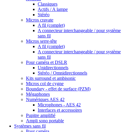
Classiques
Actifs / A lampe
Stéréo
Micros cravate
A fil (complet)
A connecteur interchangeable / pour système
sans fil
Micros serre-tête
A fil (complet)
A connecteur interchangeable / pour système
sans fil
Pour caméra et DSLR
Unidirectionnels
Stéréo / Omnidirectionnels
Kits surround et ambisonic
Micros col de cygne
Boundary - effet de surface (PZM)
Mégaphones
Numériques AES 42
Microphones - AES 42
Interfaces et accessoires
Pupitre amplifié
Ampli sono portable
Systèmes sans fil
Pour caméra