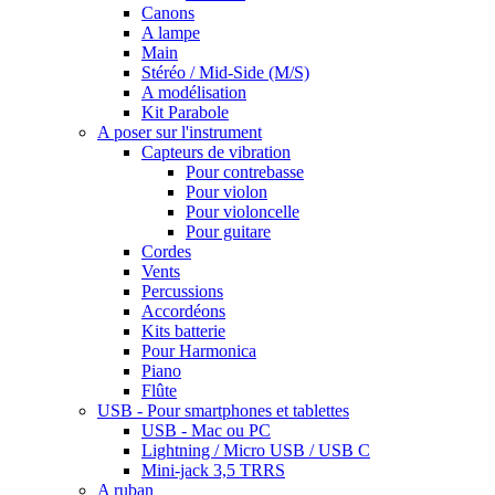
Canons
A lampe
Main
Stéréo / Mid-Side (M/S)
A modélisation
Kit Parabole
A poser sur l'instrument
Capteurs de vibration
Pour contrebasse
Pour violon
Pour violoncelle
Pour guitare
Cordes
Vents
Percussions
Accordéons
Kits batterie
Pour Harmonica
Piano
Flûte
USB - Pour smartphones et tablettes
USB - Mac ou PC
Lightning / Micro USB / USB C
Mini-jack 3,5 TRRS
A ruban