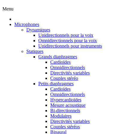
Menu
Microphones
Dynamiques
Unidirectionnels pour la voix
Omnidirectionnels pour la voix
Unidirectionnels pour instruments
Statiques
Grands diaphragmes
Cardioïdes
Omnidirectionnels
Directivités variables
Couples stéréo
Petits diaphragmes
Cardioïdes
Omnidirectionnels
Hypercardioïdes
Mesure acoustique
Bi-directionnels
Modulaires
Directivités variables
Couples stéréos
Binaural