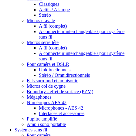
Classiques
Actifs / A lampe
Stéréo
Micros cravate
A fil (complet)
A connecteur interchangeable / pour système
sans fil
Micros serre-tête
A fil (complet)
A connecteur interchangeable / pour système
sans fil
Pour caméra et DSLR
Unidirectionnels
Stéréo / Omnidirectionnels
Kits surround et ambisonic
Micros col de cygne
Boundary - effet de surface (PZM)
Mégaphones
Numériques AES 42
Microphones - AES 42
Interfaces et accessoires
Pupitre amplifié
Ampli sono portable
Systèmes sans fil
Pour caméra