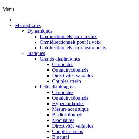
Menu
Microphones
Dynamiques
Unidirectionnels pour la voix
Omnidirectionnels pour la voix
Unidirectionnels pour instruments
Statiques
Grands diaphragmes
Cardioïdes
Omnidirectionnels
Directivités variables
Couples stéréo
Petits diaphragmes
Cardioïdes
Omnidirectionnels
Hypercardioïdes
Mesure acoustique
Bi-directionnels
Modulaires
Directivités variables
Couples stéréos
Binaural