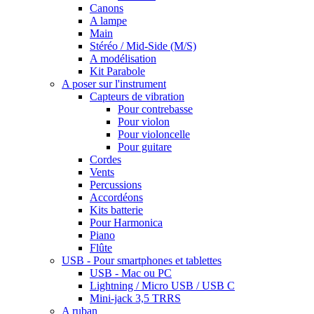
Canons
A lampe
Main
Stéréo / Mid-Side (M/S)
A modélisation
Kit Parabole
A poser sur l'instrument
Capteurs de vibration
Pour contrebasse
Pour violon
Pour violoncelle
Pour guitare
Cordes
Vents
Percussions
Accordéons
Kits batterie
Pour Harmonica
Piano
Flûte
USB - Pour smartphones et tablettes
USB - Mac ou PC
Lightning / Micro USB / USB C
Mini-jack 3,5 TRRS
A ruban