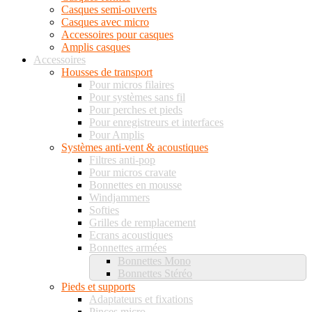
Casques semi-ouverts
Casques avec micro
Accessoires pour casques
Amplis casques
Accessoires
Housses de transport
Pour micros filaires
Pour systèmes sans fil
Pour perches et pieds
Pour enregistreurs et interfaces
Pour Amplis
Systèmes anti-vent & acoustiques
Filtres anti-pop
Pour micros cravate
Bonnettes en mousse
Windjammers
Softies
Grilles de remplacement
Ecrans acoustiques
Bonnettes armées
Bonnettes Mono
Bonnettes Stéréo
Pieds et supports
Adaptateurs et fixations
Pinces micro