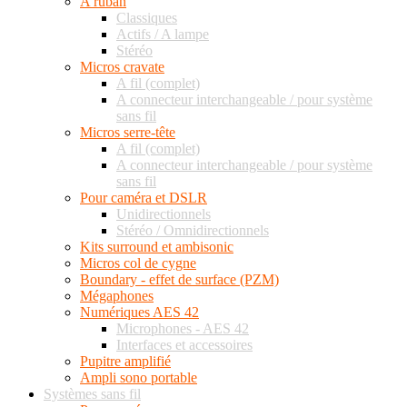
A ruban
Classiques
Actifs / A lampe
Stéréo
Micros cravate
A fil (complet)
A connecteur interchangeable / pour système
sans fil
Micros serre-tête
A fil (complet)
A connecteur interchangeable / pour système
sans fil
Pour caméra et DSLR
Unidirectionnels
Stéréo / Omnidirectionnels
Kits surround et ambisonic
Micros col de cygne
Boundary - effet de surface (PZM)
Mégaphones
Numériques AES 42
Microphones - AES 42
Interfaces et accessoires
Pupitre amplifié
Ampli sono portable
Systèmes sans fil