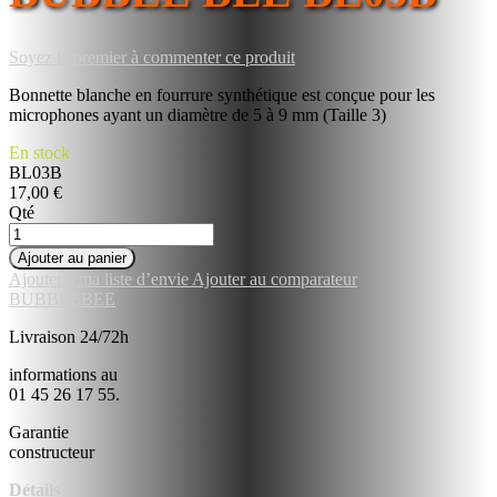
Soyez le premier à commenter ce produit
Bonnette blanche en fourrure synthétique est conçue pour les
microphones ayant un diamètre de 5 à 9 mm (Taille 3)
En stock
BL03B
17,00 €
Qté
Ajouter au panier
Ajouter à ma liste d’envie
Ajouter au comparateur
BUBBLEBEE
Livraison 24/72h
informations au
01 45 26 17 55.
Garantie
constructeur
Détails