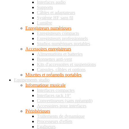
Interfaces audio
Supports
Câbles et adaptateurs
Système HF sans fil
Lumière
Enregistreurs numériques
Enregistreurs compacts
Enregistreurs professionnels
Studios numériques portables
Accessoires enregistreurs
Alimentations et batteries
Bonnettes anti-vent
Kits d'accessoires et suspensions
Capsules, câbles et options
Mixettes et préamplis portables
Equipements studio
Informatique musicale
Interfaces compactes
Interfaces rack 19"
Convertisseurs (sans préampli)
Accessoires pour interfaces
Périphériques
Traitements de dynamique
Processeurs d'effets
Egaliseurs