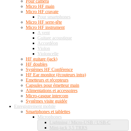
Pour caméra
Micro HF main
Micro HF cravate
Pour smartphones
Micro HF serre-tête
Micro HF instrument
A vent
Guitare acoustique
Accordéon
Violon
Violoncelle
HF guitare (jack)
HF doubles
Systèmes HF Conférence
HF Ear monitor (écouteurs intra)
Emetteurs et récepteurs
Capsules pour émetteur main
Alimentations et accessoires
Micro-casque intercom
Systèmes visite guidée
Enregistrement mobile
Smartphones et tablettes
Microphones
Lightning / Micro-USB / USB-C
Mini-jack 3,5 TRRS