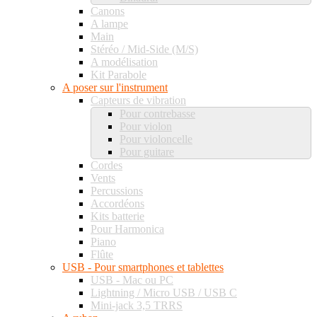
Canons
A lampe
Main
Stéréo / Mid-Side (M/S)
A modélisation
Kit Parabole
A poser sur l'instrument
Capteurs de vibration
Pour contrebasse
Pour violon
Pour violoncelle
Pour guitare
Cordes
Vents
Percussions
Accordéons
Kits batterie
Pour Harmonica
Piano
Flûte
USB - Pour smartphones et tablettes
USB - Mac ou PC
Lightning / Micro USB / USB C
Mini-jack 3,5 TRRS