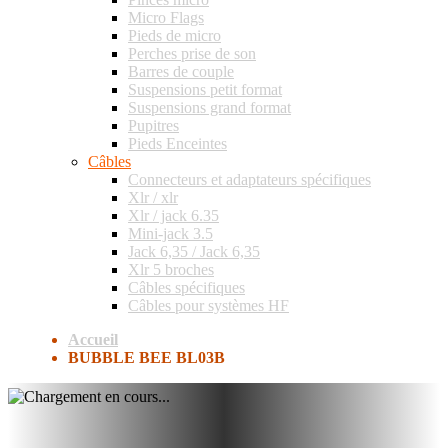
Micro Flags
Pieds de micro
Perches prise de son
Barres de couple
Suspensions petit format
Suspensions grand format
Pupitres
Pieds Enceintes
Câbles
Connecteurs et adaptateurs spécifiques
Xlr / xlr
Xlr / jack 6.35
Mini-jack 3.5
Jack 6,35 / Jack 6,35
Xlr 5 broches
Câbles spécifiques
Câbles pour systèmes HF
Accueil
BUBBLE BEE BL03B