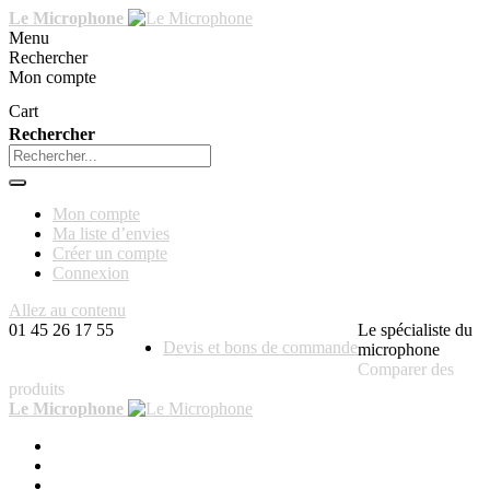
Le Microphone
Menu
Rechercher
Mon compte
Cart
Rechercher
Mon compte
Ma liste d’envies
Créer un compte
Connexion
Allez au contenu
01 45 26 17 55
Le spécialiste du
Devis et bons de commande
microphone
Comparer des
produits
Le Microphone