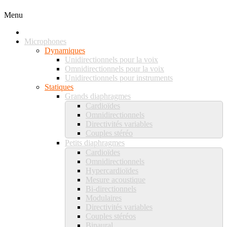
Menu
Microphones
Dynamiques
Unidirectionnels pour la voix
Omnidirectionnels pour la voix
Unidirectionnels pour instruments
Statiques
Grands diaphragmes
Cardioïdes
Omnidirectionnels
Directivités variables
Couples stéréo
Petits diaphragmes
Cardioïdes
Omnidirectionnels
Hypercardioïdes
Mesure acoustique
Bi-directionnels
Modulaires
Directivités variables
Couples stéréos
Binaural