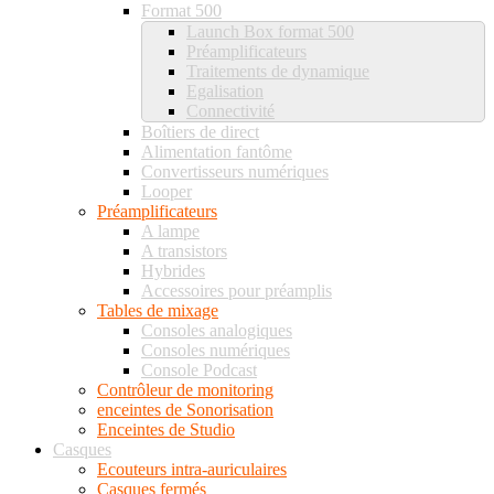
Format 500
Launch Box format 500
Préamplificateurs
Traitements de dynamique
Egalisation
Connectivité
Boîtiers de direct
Alimentation fantôme
Convertisseurs numériques
Looper
Préamplificateurs
A lampe
A transistors
Hybrides
Accessoires pour préamplis
Tables de mixage
Consoles analogiques
Consoles numériques
Console Podcast
Contrôleur de monitoring
enceintes de Sonorisation
Enceintes de Studio
Casques
Ecouteurs intra-auriculaires
Casques fermés