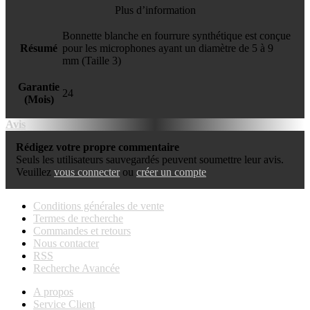
Plus d’information
Bonnette blanche en fourrure synthétique est conçue
Résumé
pour les microphones ayant un diamètre de 5 à 9
mm (Taille 3)
Garantie
24
(Mois)
Avis
Rédigez votre propre commentaire
Seuls les utilisateurs sauvegardés peuvent soumettre leur avis.
Veuillez
vous connecter
ou
créer un compte
Conditions générales de vente
Termes de recherche
Commandes et retours
Nous contacter
RSS
Recherche Avancée
A propos
Service Client