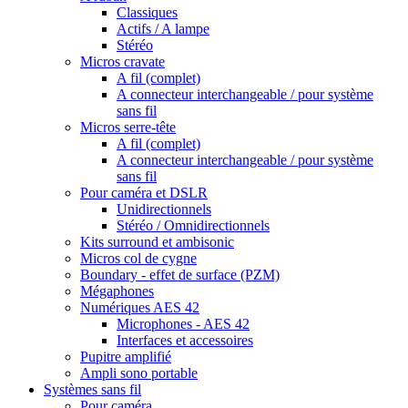
Classiques
Actifs / A lampe
Stéréo
Micros cravate
A fil (complet)
A connecteur interchangeable / pour système
sans fil
Micros serre-tête
A fil (complet)
A connecteur interchangeable / pour système
sans fil
Pour caméra et DSLR
Unidirectionnels
Stéréo / Omnidirectionnels
Kits surround et ambisonic
Micros col de cygne
Boundary - effet de surface (PZM)
Mégaphones
Numériques AES 42
Microphones - AES 42
Interfaces et accessoires
Pupitre amplifié
Ampli sono portable
Systèmes sans fil
Pour caméra