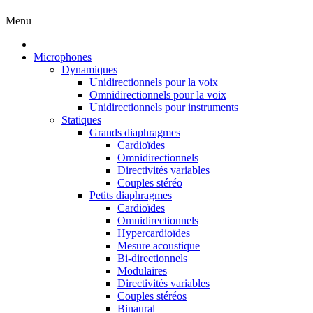
Menu
Microphones
Dynamiques
Unidirectionnels pour la voix
Omnidirectionnels pour la voix
Unidirectionnels pour instruments
Statiques
Grands diaphragmes
Cardioïdes
Omnidirectionnels
Directivités variables
Couples stéréo
Petits diaphragmes
Cardioïdes
Omnidirectionnels
Hypercardioïdes
Mesure acoustique
Bi-directionnels
Modulaires
Directivités variables
Couples stéréos
Binaural