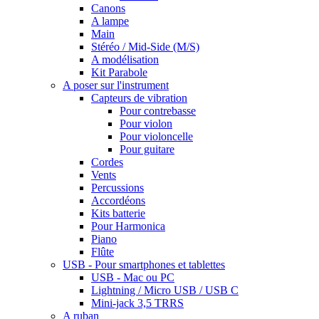
Canons
A lampe
Main
Stéréo / Mid-Side (M/S)
A modélisation
Kit Parabole
A poser sur l'instrument
Capteurs de vibration
Pour contrebasse
Pour violon
Pour violoncelle
Pour guitare
Cordes
Vents
Percussions
Accordéons
Kits batterie
Pour Harmonica
Piano
Flûte
USB - Pour smartphones et tablettes
USB - Mac ou PC
Lightning / Micro USB / USB C
Mini-jack 3,5 TRRS
A ruban