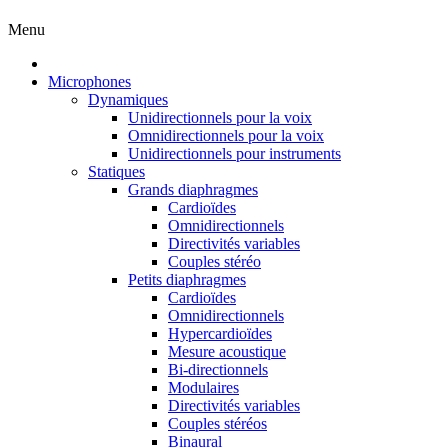
Menu
Microphones
Dynamiques
Unidirectionnels pour la voix
Omnidirectionnels pour la voix
Unidirectionnels pour instruments
Statiques
Grands diaphragmes
Cardioïdes
Omnidirectionnels
Directivités variables
Couples stéréo
Petits diaphragmes
Cardioïdes
Omnidirectionnels
Hypercardioïdes
Mesure acoustique
Bi-directionnels
Modulaires
Directivités variables
Couples stéréos
Binaural