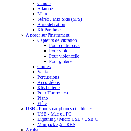
Canons
A lampe
Main
Stéréo / Mid-Side (M/S)
A modélisation
Kit Parabole
A poser sur l'instrument
Capteurs de vibration
Pour contrebasse
Pour violon
Pour violoncelle
Pour guitare
Cordes
Vents
Percussions
Accordéons
Kits batterie
Pour Harmonica
Piano
Flûte
USB - Pour smartphones et tablettes
USB - Mac ou PC
Lightning / Micro USB / USB C
Mini-jack 3,5 TRRS
A ruban