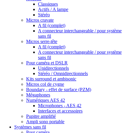
Classiques
Actifs / A lampe
Stéréo
Micros cravate
A fil (complet)
A connecteur interchangeable / pour système
sans fil
Micros serre-tête
A fil (complet)
A connecteur interchangeable / pour système
sans fil
Pour caméra et DSLR
Unidirectionnels
Stéréo / Omnidirectionnels
Kits surround et ambisonic
Micros col de cygne
Boundary - effet de surface (PZM)
Mégaphones
Numériques AES 42
Microphones - AES 42
Interfaces et accessoires
Pupitre amplifié
Ampli sono portable
Systèmes sans fil
Pour caméra