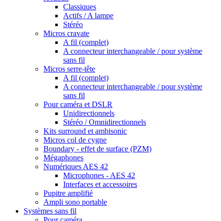
Classiques
Actifs / A lampe
Stéréo
Micros cravate
A fil (complet)
A connecteur interchangeable / pour système
sans fil
Micros serre-tête
A fil (complet)
A connecteur interchangeable / pour système
sans fil
Pour caméra et DSLR
Unidirectionnels
Stéréo / Omnidirectionnels
Kits surround et ambisonic
Micros col de cygne
Boundary - effet de surface (PZM)
Mégaphones
Numériques AES 42
Microphones - AES 42
Interfaces et accessoires
Pupitre amplifié
Ampli sono portable
Systèmes sans fil
Pour caméra