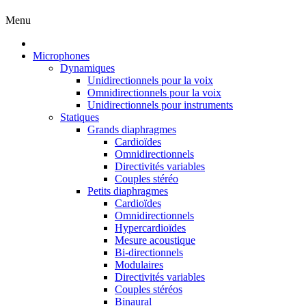
Menu
Microphones
Dynamiques
Unidirectionnels pour la voix
Omnidirectionnels pour la voix
Unidirectionnels pour instruments
Statiques
Grands diaphragmes
Cardioïdes
Omnidirectionnels
Directivités variables
Couples stéréo
Petits diaphragmes
Cardioïdes
Omnidirectionnels
Hypercardioïdes
Mesure acoustique
Bi-directionnels
Modulaires
Directivités variables
Couples stéréos
Binaural