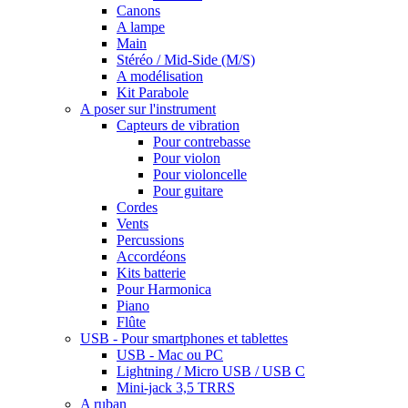
Canons
A lampe
Main
Stéréo / Mid-Side (M/S)
A modélisation
Kit Parabole
A poser sur l'instrument
Capteurs de vibration
Pour contrebasse
Pour violon
Pour violoncelle
Pour guitare
Cordes
Vents
Percussions
Accordéons
Kits batterie
Pour Harmonica
Piano
Flûte
USB - Pour smartphones et tablettes
USB - Mac ou PC
Lightning / Micro USB / USB C
Mini-jack 3,5 TRRS
A ruban