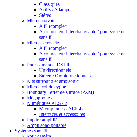
Classiques
Actifs / A lampe
Stéréo
Micros cravate
A fil (complet)
A connecteur interchangeable / pour système
sans fil
Micros serre-tête
A fil (complet)
A connecteur interchangeable / pour système
sans fil
Pour caméra et DSLR
Unidirectionnels
Stéréo / Omnidirectionnels
Kits surround et ambisonic
Micros col de cygne
Boundary - effet de surface (PZM)
Mégaphones
Numériques AES 42
Microphones - AES 42
Interfaces et accessoires
Pupitre amplifié
Ampli sono portable
Systèmes sans fil
Pour caméra