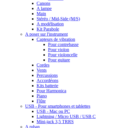
Canons
A lampe
Main
Stéréo / Mid-Side (M/S)
A modélisation
Kit Parabole
A poser sur l'instrument
Capteurs de vibration
Pour contrebasse
Pour violon
Pour violoncelle
Pour guitare
Cordes
Vents
Percussions
Accordéons
Kits batterie
Pour Harmonica
Piano
Flûte
USB - Pour smartphones et tablettes
USB - Mac ou PC
Lightning / Micro USB / USB C
Mini-jack 3,5 TRRS
A ruban