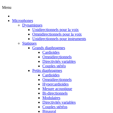
Menu
Microphones
Dynamiques
Unidirectionnels pour la voix
Omnidirectionnels pour la voix
Unidirectionnels pour instruments
Statiques
Grands diaphragmes
Cardioïdes
Omnidirectionnels
Directivités variables
Couples stéréo
Petits diaphragmes
Cardioïdes
Omnidirectionnels
Hypercardioïdes
Mesure acoustique
Bi-directionnels
Modulaires
Directivités variables
Couples stéréos
Binaural