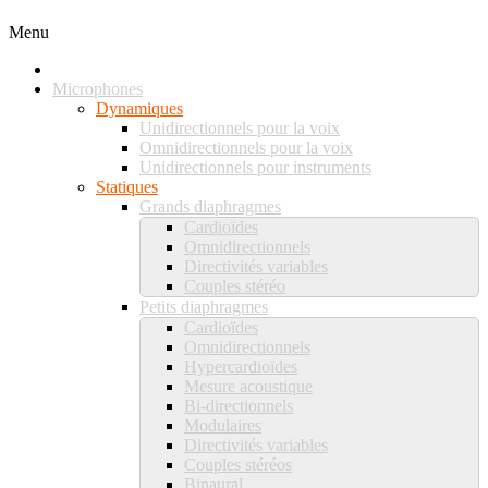
Menu
Microphones
Dynamiques
Unidirectionnels pour la voix
Omnidirectionnels pour la voix
Unidirectionnels pour instruments
Statiques
Grands diaphragmes
Cardioïdes
Omnidirectionnels
Directivités variables
Couples stéréo
Petits diaphragmes
Cardioïdes
Omnidirectionnels
Hypercardioïdes
Mesure acoustique
Bi-directionnels
Modulaires
Directivités variables
Couples stéréos
Binaural