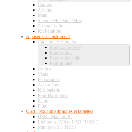
Canons
A lampe
Main
Stéréo / Mid-Side (M/S)
A modélisation
Kit Parabole
A poser sur l'instrument
Capteurs de vibration
Pour contrebasse
Pour violon
Pour violoncelle
Pour guitare
Cordes
Vents
Percussions
Accordéons
Kits batterie
Pour Harmonica
Piano
Flûte
USB - Pour smartphones et tablettes
USB - Mac ou PC
Lightning / Micro USB / USB C
Mini-jack 3,5 TRRS