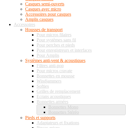
Casques semi-ouverts
Casques avec micro
Accessoires pour casques
Amplis casques
Accessoires
Housses de transport
Pour micros filaires
Pour systèmes sans fil
Pour perches et pieds
Pour enregistreurs et interfaces
Pour Amplis
Systèmes anti-vent & acoustiques
Filtres anti-pop
Pour micros cravate
Bonnettes en mousse
Windjammers
Softies
Grilles de remplacement
Ecrans acoustiques
Bonnettes armées
Bonnettes Mono
Bonnettes Stéréo
Pieds et supports
Adaptateurs et fixations
Pinces micro