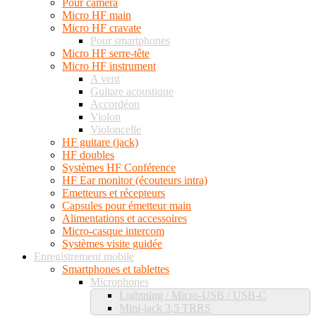
Pour caméra
Micro HF main
Micro HF cravate
Pour smartphones
Micro HF serre-tête
Micro HF instrument
A vent
Guitare acoustique
Accordéon
Violon
Violoncelle
HF guitare (jack)
HF doubles
Systèmes HF Conférence
HF Ear monitor (écouteurs intra)
Emetteurs et récepteurs
Capsules pour émetteur main
Alimentations et accessoires
Micro-casque intercom
Systèmes visite guidée
Enregistrement mobile
Smartphones et tablettes
Microphones
Lightning / Micro-USB / USB-C
Mini-jack 3,5 TRRS