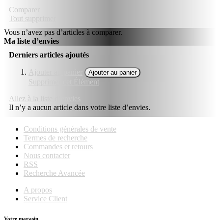
Comparer
Tout supprimer
Vous n’avez pas d’articles à comparer.
Ma liste d’envies
Derniers articles ajoutés
Ajouter au panier
Ajouter au panier
Supprimer cet Élément
Allez à la liste d’envies
Il n’y a aucun article dans votre liste d’envies.
Conditions générales de vente
Termes de recherche
Commandes et retours
Nous contacter
RSS
Recherche Avancée
A propos
Service Client
Votre magasin