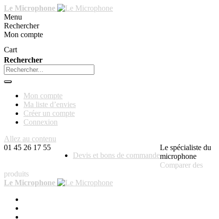
Le Microphone
Menu
Rechercher
Mon compte
Cart
Rechercher
Mon compte
Ma liste d’envies
Créer un compte
Connexion
Allez au contenu
01 45 26 17 55
Le spécialiste du
Devis et bons de commande
microphone
Comparer des
produits
Le Microphone