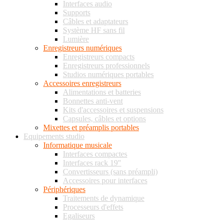
Interfaces audio
Supports
Câbles et adaptateurs
Système HF sans fil
Lumière
Enregistreurs numériques
Enregistreurs compacts
Enregistreurs professionnels
Studios numériques portables
Accessoires enregistreurs
Alimentations et batteries
Bonnettes anti-vent
Kits d'accessoires et suspensions
Capsules, câbles et options
Mixettes et préamplis portables
Equipements studio
Informatique musicale
Interfaces compactes
Interfaces rack 19"
Convertisseurs (sans préampli)
Accessoires pour interfaces
Périphériques
Traitements de dynamique
Processeurs d'effets
Egaliseurs