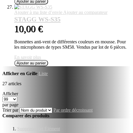
Ajouter au panier
Ajouter à ma liste d’envie
Ajouter au comparateur
STAGG WS-S35
10,00 €
Bonnettes anti-vent de différentes couleurs en mousse. Pour
les microphones de types SM58. Vendus par lot de 6 pièces.
En savoir plus
Ajouter au panier
Afficher en
Grille
Liste
27
articles
Afficher
par page
Trier par
Par ordre décroissant
Comparer des produits
Supprimer cet Élément