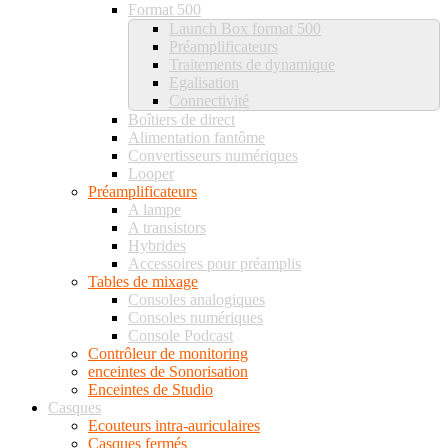
Format 500
Launch Box format 500
Préamplificateurs
Traitements de dynamique
Egalisation
Connectivité
Boîtiers de direct
Alimentation fantôme
Convertisseurs numériques
Looper
Préamplificateurs
A lampe
A transistors
Hybrides
Accessoires pour préamplis
Tables de mixage
Consoles analogiques
Consoles numériques
Console Podcast
Contrôleur de monitoring
enceintes de Sonorisation
Enceintes de Studio
Casques
Ecouteurs intra-auriculaires
Casques fermés