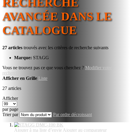
RECHERCHE
AVANCÉE DANS LE
CATALOGUE
27 articles
trouvés avec les critères de recherche suivants
Marque:
STAGG
Vous ne trouvez pas ce que vous cherchez ?
Modifier votre
recherche
Afficher en
Grille
Liste
27
articles
Afficher
par page
Trier par
Par ordre décroissant
Ajouter à ma liste d’envie
Ajouter au comparateur