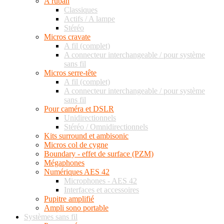
A ruban
Classiques
Actifs / A lampe
Stéréo
Micros cravate
A fil (complet)
A connecteur interchangeable / pour système
sans fil
Micros serre-tête
A fil (complet)
A connecteur interchangeable / pour système
sans fil
Pour caméra et DSLR
Unidirectionnels
Stéréo / Omnidirectionnels
Kits surround et ambisonic
Micros col de cygne
Boundary - effet de surface (PZM)
Mégaphones
Numériques AES 42
Microphones - AES 42
Interfaces et accessoires
Pupitre amplifié
Ampli sono portable
Systèmes sans fil