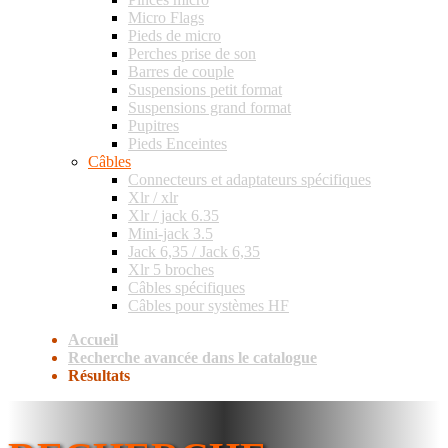
Micro Flags
Pieds de micro
Perches prise de son
Barres de couple
Suspensions petit format
Suspensions grand format
Pupitres
Pieds Enceintes
Câbles
Connecteurs et adaptateurs spécifiques
Xlr / xlr
Xlr / jack 6.35
Mini-jack 3.5
Jack 6,35 / Jack 6,35
Xlr 5 broches
Câbles spécifiques
Câbles pour systèmes HF
Accueil
Recherche avancée dans le catalogue
Résultats