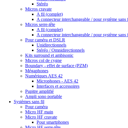
Stéréo
Micros cravate
A fil (complet)
A connecteur interchangeable / pour système sans f
Micros serre-tête
A fil (complet)
A connecteur interchangeable / pour système sans f
Pour caméra et DSLR
Unidirectionnels
Stéréo / Omnidirectionnels
Kits surround et ambisonic
Micros col de cygne
Boundary - effet de surface (PZM)
Mégaphones
Numériques AES 42
Microphones - AES 42
Interfaces et accessoires
Pupitre amplifié
Ampli sono portable
Systèmes sans fil
Pour caméra
Micro HF main
Micro HF cravate
Pour smartphones
Micro HF serre-tête