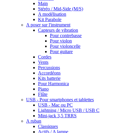
Main
Stéréo / Mid-Side (M/S)
A modélisation
Kit Parabole
A poser sur l'instrument
Capteurs de vibration
Pour contrebasse
Pour violon
Pour violoncelle
Pour guitare
Cordes
Vents
Percussions
Accordéons
Kits batterie
Pour Harmonica
Piano
Flûte
USB - Pour smartphones et tablettes
USB - Mac ou PC
Lightning / Micro USB / USB C
Mini-jack 3,5 TRRS
A ruban
Classiques
Actifs / A lampe