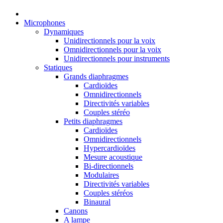
Microphones
Dynamiques
Unidirectionnels pour la voix
Omnidirectionnels pour la voix
Unidirectionnels pour instruments
Statiques
Grands diaphragmes
Cardioïdes
Omnidirectionnels
Directivités variables
Couples stéréo
Petits diaphragmes
Cardioïdes
Omnidirectionnels
Hypercardioïdes
Mesure acoustique
Bi-directionnels
Modulaires
Directivités variables
Couples stéréos
Binaural
Canons
A lampe