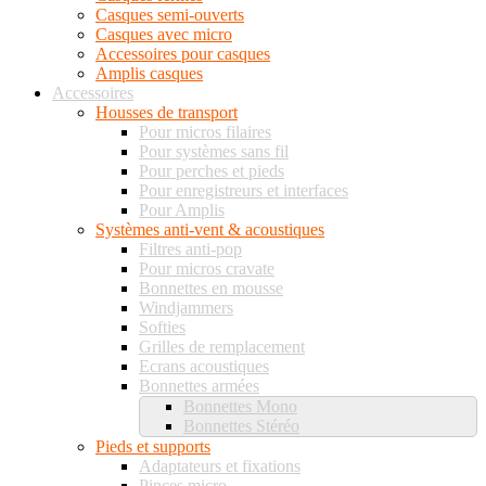
Casques semi-ouverts
Casques avec micro
Accessoires pour casques
Amplis casques
Accessoires
Housses de transport
Pour micros filaires
Pour systèmes sans fil
Pour perches et pieds
Pour enregistreurs et interfaces
Pour Amplis
Systèmes anti-vent & acoustiques
Filtres anti-pop
Pour micros cravate
Bonnettes en mousse
Windjammers
Softies
Grilles de remplacement
Ecrans acoustiques
Bonnettes armées
Bonnettes Mono
Bonnettes Stéréo
Pieds et supports
Adaptateurs et fixations
Pinces micro