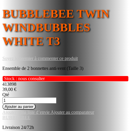
BUBBLEBEE TWIN
WINDBUBBLES
WHITE T3
Soyez le premier à commenter ce produit
Ensemble de 2 bonnettes anti-vent (Taille 3)
Stock : nous consulter
413898
39,00 €
Qté
Ajouter au panier
Ajouter à ma liste d’envie
Ajouter au comparateur
BUBBLEBEE
Livraison 24/72h