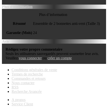
Plus d’information
Plus d’information
Résumé
Ensemble de 2 bonnettes anti-vent (Taille 3)
Garantie (Mois)
24
Avis
Rédigez votre propre commentaire
Seuls les utilisateurs sauvegardés peuvent soumettre leur avis.
Veuillez
vous connecter
ou
créer un compte
Conditions générales de vente
Termes de recherche
Commandes et retours
Nous contacter
RSS
Recherche Avancée
A propos
Service Client