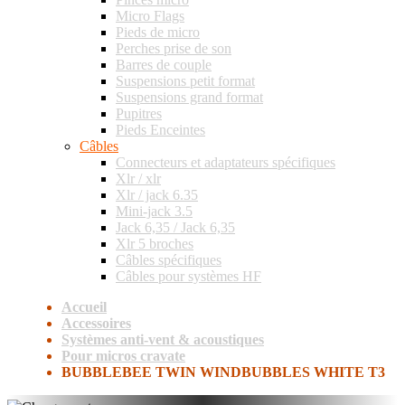
Micro Flags
Pieds de micro
Perches prise de son
Barres de couple
Suspensions petit format
Suspensions grand format
Pupitres
Pieds Enceintes
Câbles
Connecteurs et adaptateurs spécifiques
Xlr / xlr
Xlr / jack 6.35
Mini-jack 3.5
Jack 6,35 / Jack 6,35
Xlr 5 broches
Câbles spécifiques
Câbles pour systèmes HF
Accueil
Accessoires
Systèmes anti-vent & acoustiques
Pour micros cravate
BUBBLEBEE TWIN WINDBUBBLES WHITE T3