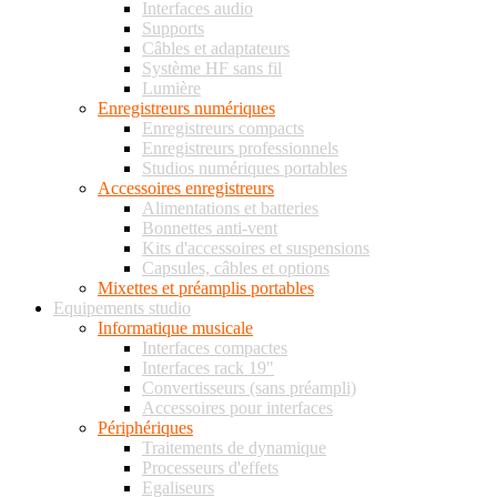
Interfaces audio
Supports
Câbles et adaptateurs
Système HF sans fil
Lumière
Enregistreurs numériques
Enregistreurs compacts
Enregistreurs professionnels
Studios numériques portables
Accessoires enregistreurs
Alimentations et batteries
Bonnettes anti-vent
Kits d'accessoires et suspensions
Capsules, câbles et options
Mixettes et préamplis portables
Equipements studio
Informatique musicale
Interfaces compactes
Interfaces rack 19"
Convertisseurs (sans préampli)
Accessoires pour interfaces
Périphériques
Traitements de dynamique
Processeurs d'effets
Egaliseurs