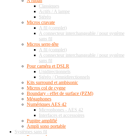
A ruban
Classiques
Actifs / A lampe
Stéréo
Micros cravate
A fil (complet)
A connecteur interchangeable / pour système
sans fil
Micros serre-tête
A fil (complet)
A connecteur interchangeable / pour système
sans fil
Pour caméra et DSLR
Unidirectionnels
Stéréo / Omnidirectionnels
Kits surround et ambisonic
Micros col de cygne
Boundary - effet de surface (PZM)
Mégaphones
Numériques AES 42
Microphones - AES 42
Interfaces et accessoires
Pupitre amplifié
Ampli sono portable
Systèmes sans fil