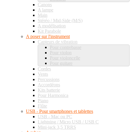
Canons
A lampe
Main
Stéréo / Mid-Side (M/S)
A modélisation
Kit Parabole
A poser sur l'instrument
Capteurs de vibration
Pour contrebasse
Pour violon
Pour violoncelle
Pour guitare
Cordes
Vents
Percussions
Accordéons
Kits batterie
Pour Harmonica
Piano
Flûte
USB - Pour smartphones et tablettes
USB - Mac ou PC
Lightning / Micro USB / USB C
Mini-jack 3,5 TRRS