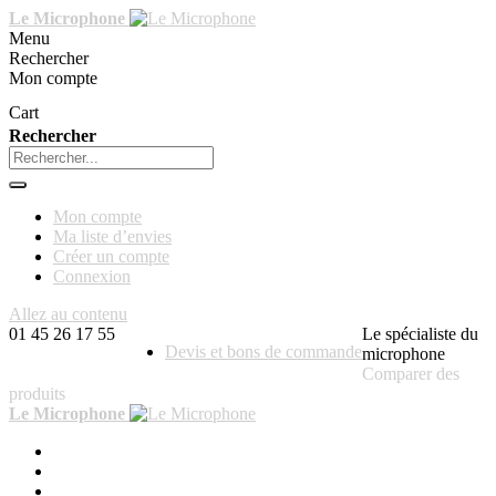
Le Microphone
Menu
Rechercher
Mon compte
Cart
Rechercher
Mon compte
Ma liste d’envies
Créer un compte
Connexion
Allez au contenu
01 45 26 17 55
Le spécialiste du
Devis et bons de commande
microphone
Comparer des
produits
Le Microphone