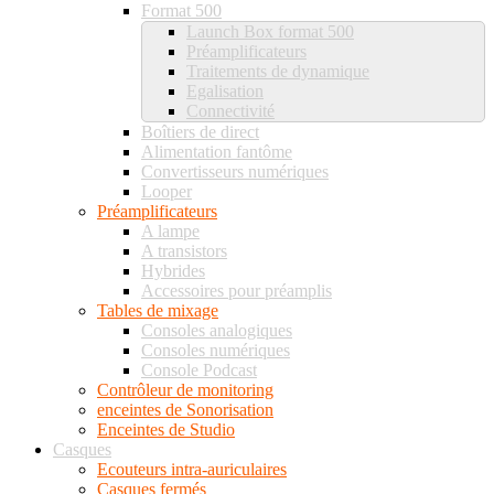
Format 500
Launch Box format 500
Préamplificateurs
Traitements de dynamique
Egalisation
Connectivité
Boîtiers de direct
Alimentation fantôme
Convertisseurs numériques
Looper
Préamplificateurs
A lampe
A transistors
Hybrides
Accessoires pour préamplis
Tables de mixage
Consoles analogiques
Consoles numériques
Console Podcast
Contrôleur de monitoring
enceintes de Sonorisation
Enceintes de Studio
Casques
Ecouteurs intra-auriculaires
Casques fermés