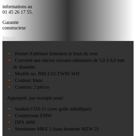
informations au
01 45 26 17 55.
Garantie
constructeur
Détails
Permet d'atténuer fortement le bruit du vent
Convient aux micros cravates miniatures de 5,0 à 9,0 mm
de diamètre
Modèle no. BBI-L03-TWIN-WH
Couleur: blanc
Contenu: 2 pièces
Approprié, par exemple pour:
Sanken COS-11 (avec grille métallique)
Countryman EMW
DPA 4060
Sennheiser MKE 2 (sans bonnette MZW 2)