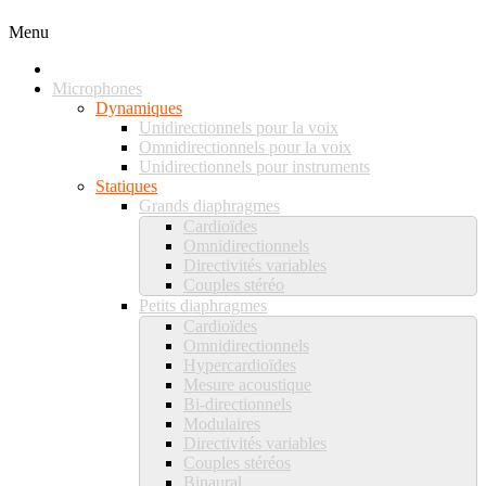
Menu
Microphones
Dynamiques
Unidirectionnels pour la voix
Omnidirectionnels pour la voix
Unidirectionnels pour instruments
Statiques
Grands diaphragmes
Cardioïdes
Omnidirectionnels
Directivités variables
Couples stéréo
Petits diaphragmes
Cardioïdes
Omnidirectionnels
Hypercardioïdes
Mesure acoustique
Bi-directionnels
Modulaires
Directivités variables
Couples stéréos
Binaural