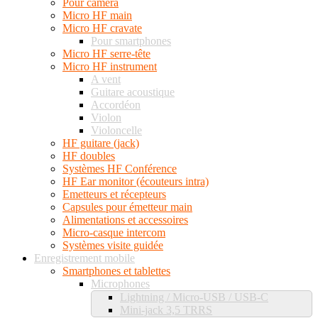
Pour caméra
Micro HF main
Micro HF cravate
Pour smartphones
Micro HF serre-tête
Micro HF instrument
A vent
Guitare acoustique
Accordéon
Violon
Violoncelle
HF guitare (jack)
HF doubles
Systèmes HF Conférence
HF Ear monitor (écouteurs intra)
Emetteurs et récepteurs
Capsules pour émetteur main
Alimentations et accessoires
Micro-casque intercom
Systèmes visite guidée
Enregistrement mobile
Smartphones et tablettes
Microphones
Lightning / Micro-USB / USB-C
Mini-jack 3,5 TRRS