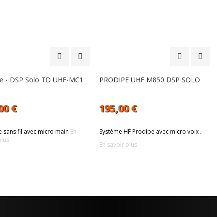
pe - DSP Solo TD UHF-MC1
PRODIPE UHF M850 DSP SOLO
00 €
195,00 €
 sans fil avec micro main
En
Système HF Prodipe avec micro voix .
plus
En savoir plus