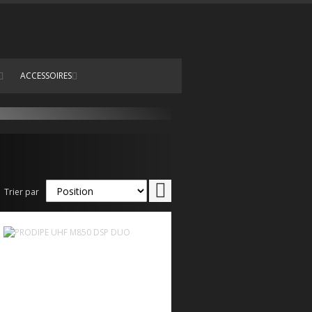
ACCESSOIRES
Par
Trier par
ordre
décroissant