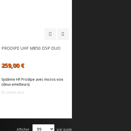
PRODIPE UHF M850 DSP DUO
259,00 €
Système HF Prodipe avec micros voix
(deux emetteurs)
En savoir plus
Afficher
par page