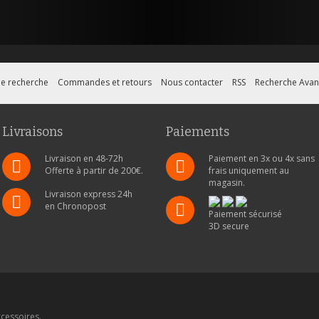
e recherche
Commandes et retours
Nous contacter
RSS
Recherche Ava
Livraisons
Paiements
Livraison en 48-72h
Paiement en 3x ou 4x sans
Offerte à partir de 200€.
frais uniquement au
magasin.
Livraison express 24h
en Chronopost
Paiement sécurisé
3D secure
cessoires.