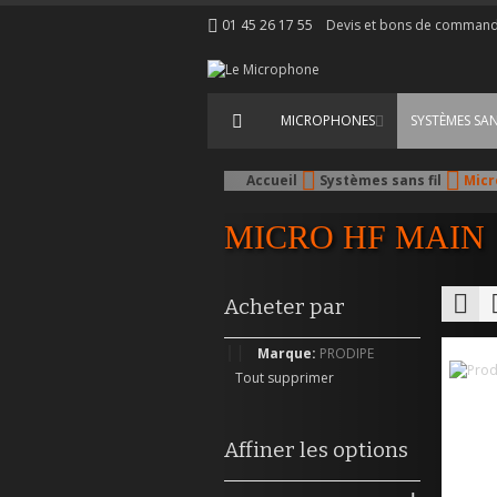
Allez
01 45 26 17 55
Devis et bons de comman
au
contenu
MICROPHONES
SYSTÈMES SAN
Accueil
Systèmes sans fil
Micr
MICRO HF MAIN
Afficher
Grill
Acheter par
en
Supprimer
Marque
PRODIPE
cet
Tout supprimer
Élément
Affiner les options