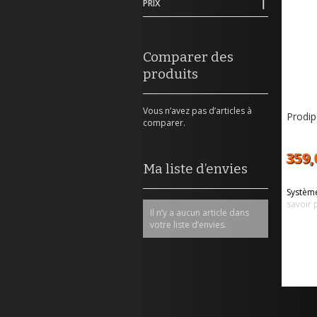
PRIX
Comparer des
produits
Vous n’avez pas d’articles à
Prodi
comparer.
359,
Ma liste d’envies
Système
savoir 
Il n’y a aucun article dans
votre liste d’envies.