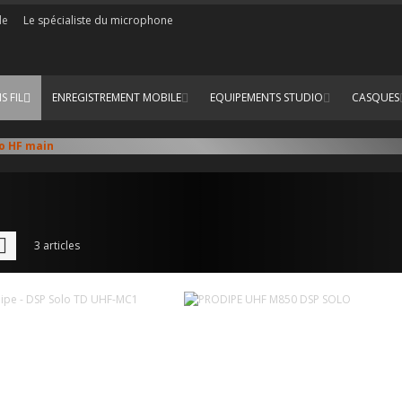
de
Le spécialiste du microphone
S FIL
ENREGISTREMENT MOBILE
EQUIPEMENTS STUDIO
CASQUES
o HF main
e
Liste
3
articles