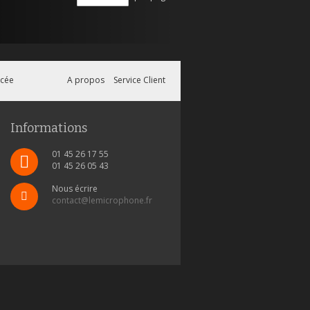
ncée
A propos
Service Client
Informations
01 45 26 17 55
01 45 26 05 43
Nous écrire
contact@lemicrophone.fr