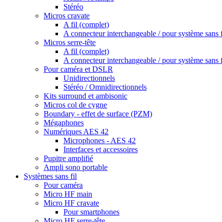
Stéréo
Micros cravate
A fil (complet)
A connecteur interchangeable / pour système sans f
Micros serre-tête
A fil (complet)
A connecteur interchangeable / pour système sans f
Pour caméra et DSLR
Unidirectionnels
Stéréo / Omnidirectionnels
Kits surround et ambisonic
Micros col de cygne
Boundary - effet de surface (PZM)
Mégaphones
Numériques AES 42
Microphones - AES 42
Interfaces et accessoires
Pupitre amplifié
Ampli sono portable
Systèmes sans fil
Pour caméra
Micro HF main
Micro HF cravate
Pour smartphones
Micro HF serre-tête