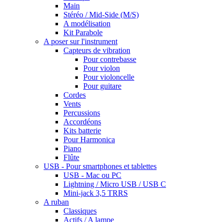
Main
Stéréo / Mid-Side (M/S)
A modélisation
Kit Parabole
A poser sur l'instrument
Capteurs de vibration
Pour contrebasse
Pour violon
Pour violoncelle
Pour guitare
Cordes
Vents
Percussions
Accordéons
Kits batterie
Pour Harmonica
Piano
Flûte
USB - Pour smartphones et tablettes
USB - Mac ou PC
Lightning / Micro USB / USB C
Mini-jack 3,5 TRRS
A ruban
Classiques
Actifs / A lampe