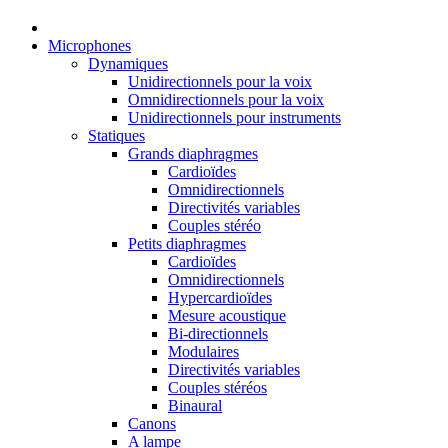
Microphones
Dynamiques
Unidirectionnels pour la voix
Omnidirectionnels pour la voix
Unidirectionnels pour instruments
Statiques
Grands diaphragmes
Cardioïdes
Omnidirectionnels
Directivités variables
Couples stéréo
Petits diaphragmes
Cardioïdes
Omnidirectionnels
Hypercardioïdes
Mesure acoustique
Bi-directionnels
Modulaires
Directivités variables
Couples stéréos
Binaural
Canons
A lampe