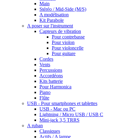
Main
Stéréo / Mid-Side (M/S)
A modélisation
Kit Parabole
A poser sur l'instrument
Capteurs de vibration
Pour contrebasse
Pour violon
Pour violoncelle
Pour guitare
Cordes
Vents
Percussions
Accordéons
Kits batterie
Pour Harmonica
Piano
Flûte
USB - Pour smartphones et tablettes
USB - Mac ou PC
Lightning / Micro USB / USB C
Mini-jack 3,5 TRRS
A ruban
Classiques
Actifs / A lampe