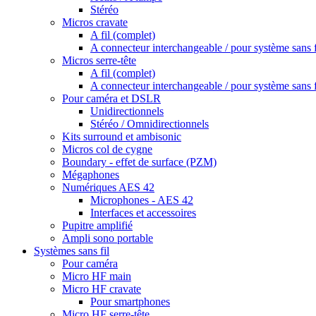
Stéréo
Micros cravate
A fil (complet)
A connecteur interchangeable / pour système sans f
Micros serre-tête
A fil (complet)
A connecteur interchangeable / pour système sans f
Pour caméra et DSLR
Unidirectionnels
Stéréo / Omnidirectionnels
Kits surround et ambisonic
Micros col de cygne
Boundary - effet de surface (PZM)
Mégaphones
Numériques AES 42
Microphones - AES 42
Interfaces et accessoires
Pupitre amplifié
Ampli sono portable
Systèmes sans fil
Pour caméra
Micro HF main
Micro HF cravate
Pour smartphones
Micro HF serre-tête