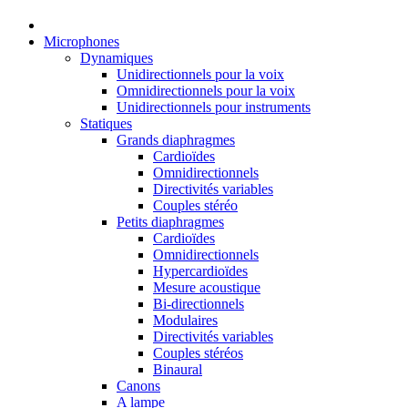
Microphones
Dynamiques
Unidirectionnels pour la voix
Omnidirectionnels pour la voix
Unidirectionnels pour instruments
Statiques
Grands diaphragmes
Cardioïdes
Omnidirectionnels
Directivités variables
Couples stéréo
Petits diaphragmes
Cardioïdes
Omnidirectionnels
Hypercardioïdes
Mesure acoustique
Bi-directionnels
Modulaires
Directivités variables
Couples stéréos
Binaural
Canons
A lampe