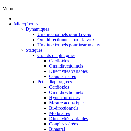
Menu
Microphones
Dynamiques
Unidirectionnels pour la voix
Omnidirectionnels pour la voix
Unidirectionnels pour instruments
Statiques
Grands diaphragmes
Cardioïdes
Omnidirectionnels
Directivités variables
Couples stéréo
Petits diaphragmes
Cardioïdes
Omnidirectionnels
Hypercardioïdes
Mesure acoustique
Bi-directionnels
Modulaires
Directivités variables
Couples stéréos
Binaural