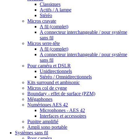
Classiques
Actifs / A lampe
Stéréo
Micros cravate
A fil (complet)
A connecteur interchangeable / pour système
sans fil
Micros serre-tête
A fil (complet)
A connecteur interchangeable / pour système
sans fil
Pour caméra et DSLR
Unidirectionnels
Stéréo / Omnidirectionnels
Kits surround et ambisonic
Micros col de cygne
Boundary - effet de surface (PZM)
Mégaphones
Numériques AES 42
Microphones - AES 42
Interfaces et accessoires
Pupitre amplifié
Ampli sono portable
Systèmes sans fil
Pour caméra