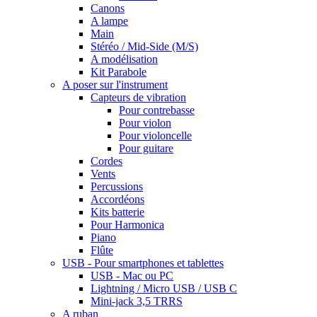
Canons
A lampe
Main
Stéréo / Mid-Side (M/S)
A modélisation
Kit Parabole
A poser sur l'instrument
Capteurs de vibration
Pour contrebasse
Pour violon
Pour violoncelle
Pour guitare
Cordes
Vents
Percussions
Accordéons
Kits batterie
Pour Harmonica
Piano
Flûte
USB - Pour smartphones et tablettes
USB - Mac ou PC
Lightning / Micro USB / USB C
Mini-jack 3,5 TRRS
A ruban