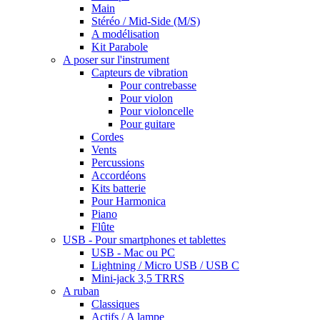
Main
Stéréo / Mid-Side (M/S)
A modélisation
Kit Parabole
A poser sur l'instrument
Capteurs de vibration
Pour contrebasse
Pour violon
Pour violoncelle
Pour guitare
Cordes
Vents
Percussions
Accordéons
Kits batterie
Pour Harmonica
Piano
Flûte
USB - Pour smartphones et tablettes
USB - Mac ou PC
Lightning / Micro USB / USB C
Mini-jack 3,5 TRRS
A ruban
Classiques
Actifs / A lampe