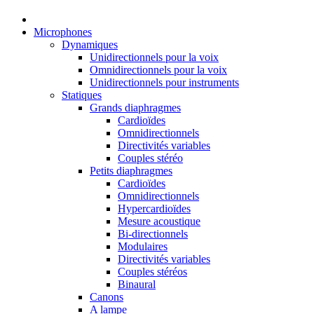
Microphones
Dynamiques
Unidirectionnels pour la voix
Omnidirectionnels pour la voix
Unidirectionnels pour instruments
Statiques
Grands diaphragmes
Cardioïdes
Omnidirectionnels
Directivités variables
Couples stéréo
Petits diaphragmes
Cardioïdes
Omnidirectionnels
Hypercardioïdes
Mesure acoustique
Bi-directionnels
Modulaires
Directivités variables
Couples stéréos
Binaural
Canons
A lampe