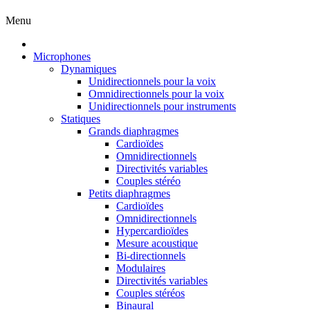
Menu
Microphones
Dynamiques
Unidirectionnels pour la voix
Omnidirectionnels pour la voix
Unidirectionnels pour instruments
Statiques
Grands diaphragmes
Cardioïdes
Omnidirectionnels
Directivités variables
Couples stéréo
Petits diaphragmes
Cardioïdes
Omnidirectionnels
Hypercardioïdes
Mesure acoustique
Bi-directionnels
Modulaires
Directivités variables
Couples stéréos
Binaural