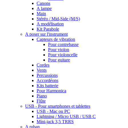
Canons
A lampe
Main
Stéréo / Mid-Side (M/S)
A modélisation
Kit Parabole
A poser sur l'instrument
Capteurs de vibration
Pour contrebasse
Pour violon
Pour violoncelle
Pour guitare
Cordes
Vents
Percussions
Accordéons
Kits batterie
Pour Harmonica
Piano
Flûte
USB - Pour smartphones et tablettes
USB - Mac ou PC
Lightning / Micro USB / USB C
Mini-jack 3,5 TRRS
A ruban