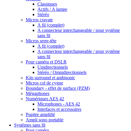
Classiques
Actifs / A lampe
Stéréo
Micros cravate
A fil (complet)
A connecteur interchangeable / pour système
sans fil
Micros serre-tête
A fil (complet)
A connecteur interchangeable / pour système
sans fil
Pour caméra et DSLR
Unidirectionnels
Stéréo / Omnidirectionnels
Kits surround et ambisonic
Micros col de cygne
Boundary - effet de surface (PZM)
Mégaphones
Numériques AES 42
Microphones - AES 42
Interfaces et accessoires
Pupitre amplifié
Ampli sono portable
Systèmes sans fil
Pour caméra