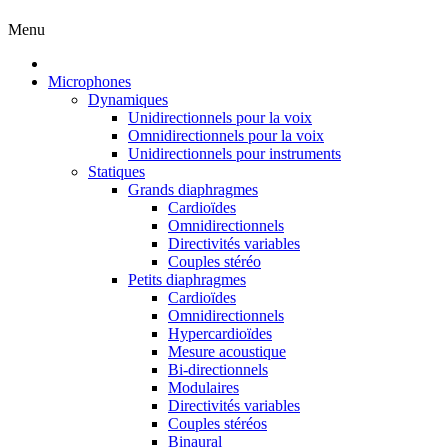
Menu
Microphones
Dynamiques
Unidirectionnels pour la voix
Omnidirectionnels pour la voix
Unidirectionnels pour instruments
Statiques
Grands diaphragmes
Cardioïdes
Omnidirectionnels
Directivités variables
Couples stéréo
Petits diaphragmes
Cardioïdes
Omnidirectionnels
Hypercardioïdes
Mesure acoustique
Bi-directionnels
Modulaires
Directivités variables
Couples stéréos
Binaural