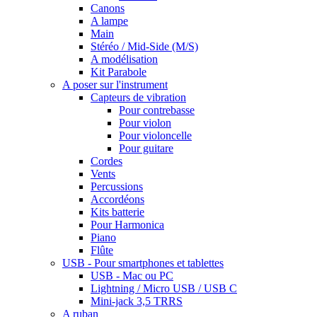
Canons
A lampe
Main
Stéréo / Mid-Side (M/S)
A modélisation
Kit Parabole
A poser sur l'instrument
Capteurs de vibration
Pour contrebasse
Pour violon
Pour violoncelle
Pour guitare
Cordes
Vents
Percussions
Accordéons
Kits batterie
Pour Harmonica
Piano
Flûte
USB - Pour smartphones et tablettes
USB - Mac ou PC
Lightning / Micro USB / USB C
Mini-jack 3,5 TRRS
A ruban