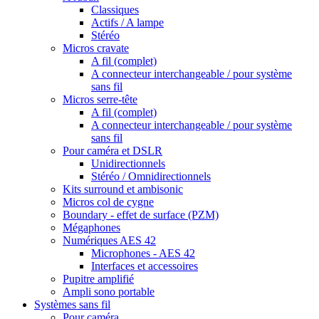
Classiques
Actifs / A lampe
Stéréo
Micros cravate
A fil (complet)
A connecteur interchangeable / pour système
sans fil
Micros serre-tête
A fil (complet)
A connecteur interchangeable / pour système
sans fil
Pour caméra et DSLR
Unidirectionnels
Stéréo / Omnidirectionnels
Kits surround et ambisonic
Micros col de cygne
Boundary - effet de surface (PZM)
Mégaphones
Numériques AES 42
Microphones - AES 42
Interfaces et accessoires
Pupitre amplifié
Ampli sono portable
Systèmes sans fil
Pour caméra