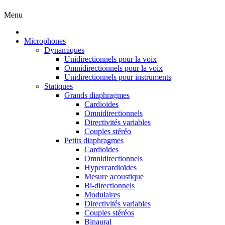
Menu
Microphones
Dynamiques
Unidirectionnels pour la voix
Omnidirectionnels pour la voix
Unidirectionnels pour instruments
Statiques
Grands diaphragmes
Cardioïdes
Omnidirectionnels
Directivités variables
Couples stéréo
Petits diaphragmes
Cardioïdes
Omnidirectionnels
Hypercardioïdes
Mesure acoustique
Bi-directionnels
Modulaires
Directivités variables
Couples stéréos
Binaural