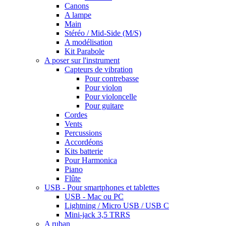
Canons
A lampe
Main
Stéréo / Mid-Side (M/S)
A modélisation
Kit Parabole
A poser sur l'instrument
Capteurs de vibration
Pour contrebasse
Pour violon
Pour violoncelle
Pour guitare
Cordes
Vents
Percussions
Accordéons
Kits batterie
Pour Harmonica
Piano
Flûte
USB - Pour smartphones et tablettes
USB - Mac ou PC
Lightning / Micro USB / USB C
Mini-jack 3,5 TRRS
A ruban