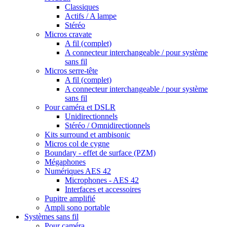
Classiques
Actifs / A lampe
Stéréo
Micros cravate
A fil (complet)
A connecteur interchangeable / pour système
sans fil
Micros serre-tête
A fil (complet)
A connecteur interchangeable / pour système
sans fil
Pour caméra et DSLR
Unidirectionnels
Stéréo / Omnidirectionnels
Kits surround et ambisonic
Micros col de cygne
Boundary - effet de surface (PZM)
Mégaphones
Numériques AES 42
Microphones - AES 42
Interfaces et accessoires
Pupitre amplifié
Ampli sono portable
Systèmes sans fil
Pour caméra