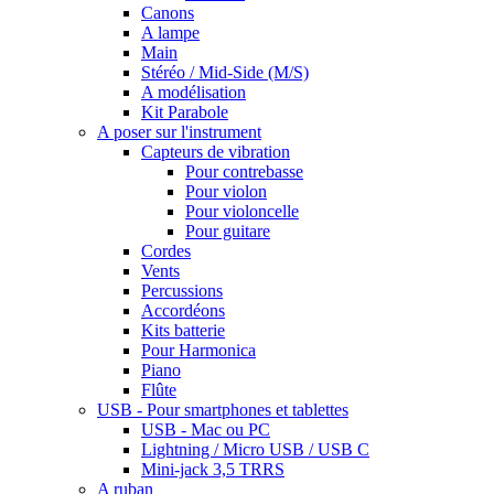
Canons
A lampe
Main
Stéréo / Mid-Side (M/S)
A modélisation
Kit Parabole
A poser sur l'instrument
Capteurs de vibration
Pour contrebasse
Pour violon
Pour violoncelle
Pour guitare
Cordes
Vents
Percussions
Accordéons
Kits batterie
Pour Harmonica
Piano
Flûte
USB - Pour smartphones et tablettes
USB - Mac ou PC
Lightning / Micro USB / USB C
Mini-jack 3,5 TRRS
A ruban