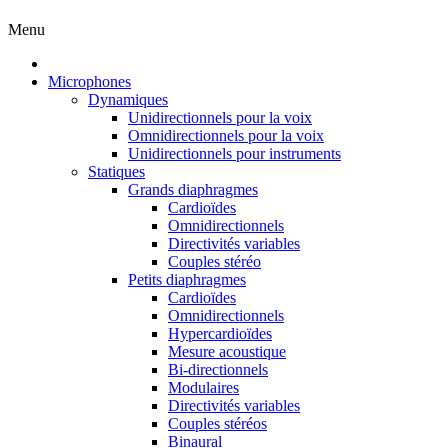
Menu
Microphones
Dynamiques
Unidirectionnels pour la voix
Omnidirectionnels pour la voix
Unidirectionnels pour instruments
Statiques
Grands diaphragmes
Cardioïdes
Omnidirectionnels
Directivités variables
Couples stéréo
Petits diaphragmes
Cardioïdes
Omnidirectionnels
Hypercardioïdes
Mesure acoustique
Bi-directionnels
Modulaires
Directivités variables
Couples stéréos
Binaural