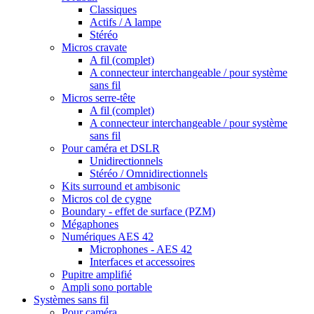
Classiques
Actifs / A lampe
Stéréo
Micros cravate
A fil (complet)
A connecteur interchangeable / pour système
sans fil
Micros serre-tête
A fil (complet)
A connecteur interchangeable / pour système
sans fil
Pour caméra et DSLR
Unidirectionnels
Stéréo / Omnidirectionnels
Kits surround et ambisonic
Micros col de cygne
Boundary - effet de surface (PZM)
Mégaphones
Numériques AES 42
Microphones - AES 42
Interfaces et accessoires
Pupitre amplifié
Ampli sono portable
Systèmes sans fil
Pour caméra