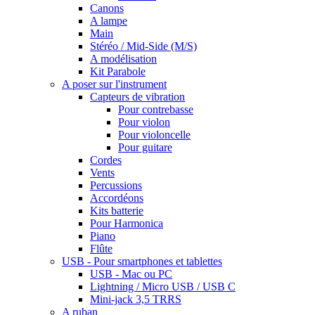
Canons
A lampe
Main
Stéréo / Mid-Side (M/S)
A modélisation
Kit Parabole
A poser sur l'instrument
Capteurs de vibration
Pour contrebasse
Pour violon
Pour violoncelle
Pour guitare
Cordes
Vents
Percussions
Accordéons
Kits batterie
Pour Harmonica
Piano
Flûte
USB - Pour smartphones et tablettes
USB - Mac ou PC
Lightning / Micro USB / USB C
Mini-jack 3,5 TRRS
A ruban