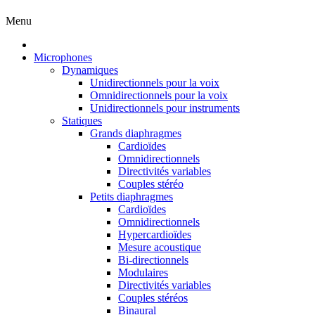
Menu
Microphones
Dynamiques
Unidirectionnels pour la voix
Omnidirectionnels pour la voix
Unidirectionnels pour instruments
Statiques
Grands diaphragmes
Cardioïdes
Omnidirectionnels
Directivités variables
Couples stéréo
Petits diaphragmes
Cardioïdes
Omnidirectionnels
Hypercardioïdes
Mesure acoustique
Bi-directionnels
Modulaires
Directivités variables
Couples stéréos
Binaural