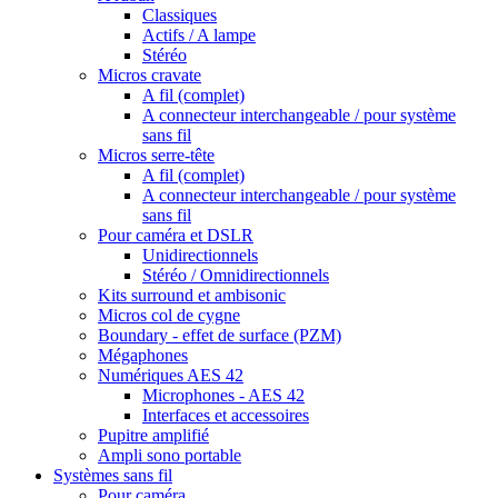
Classiques
Actifs / A lampe
Stéréo
Micros cravate
A fil (complet)
A connecteur interchangeable / pour système
sans fil
Micros serre-tête
A fil (complet)
A connecteur interchangeable / pour système
sans fil
Pour caméra et DSLR
Unidirectionnels
Stéréo / Omnidirectionnels
Kits surround et ambisonic
Micros col de cygne
Boundary - effet de surface (PZM)
Mégaphones
Numériques AES 42
Microphones - AES 42
Interfaces et accessoires
Pupitre amplifié
Ampli sono portable
Systèmes sans fil
Pour caméra