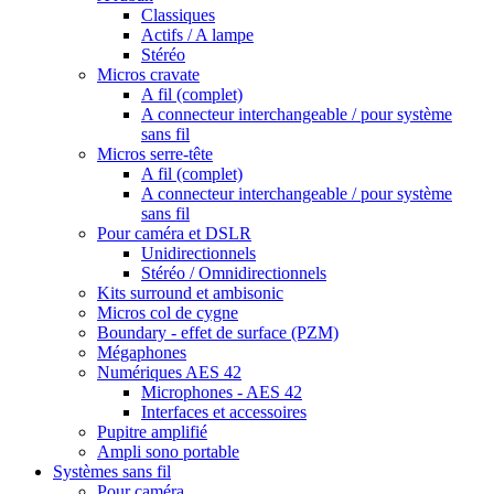
Classiques
Actifs / A lampe
Stéréo
Micros cravate
A fil (complet)
A connecteur interchangeable / pour système
sans fil
Micros serre-tête
A fil (complet)
A connecteur interchangeable / pour système
sans fil
Pour caméra et DSLR
Unidirectionnels
Stéréo / Omnidirectionnels
Kits surround et ambisonic
Micros col de cygne
Boundary - effet de surface (PZM)
Mégaphones
Numériques AES 42
Microphones - AES 42
Interfaces et accessoires
Pupitre amplifié
Ampli sono portable
Systèmes sans fil
Pour caméra