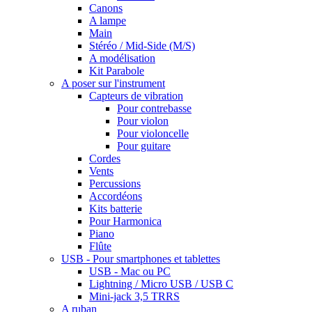
Canons
A lampe
Main
Stéréo / Mid-Side (M/S)
A modélisation
Kit Parabole
A poser sur l'instrument
Capteurs de vibration
Pour contrebasse
Pour violon
Pour violoncelle
Pour guitare
Cordes
Vents
Percussions
Accordéons
Kits batterie
Pour Harmonica
Piano
Flûte
USB - Pour smartphones et tablettes
USB - Mac ou PC
Lightning / Micro USB / USB C
Mini-jack 3,5 TRRS
A ruban