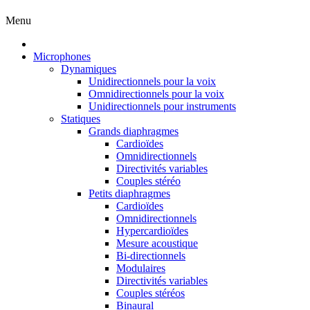
Menu
Microphones
Dynamiques
Unidirectionnels pour la voix
Omnidirectionnels pour la voix
Unidirectionnels pour instruments
Statiques
Grands diaphragmes
Cardioïdes
Omnidirectionnels
Directivités variables
Couples stéréo
Petits diaphragmes
Cardioïdes
Omnidirectionnels
Hypercardioïdes
Mesure acoustique
Bi-directionnels
Modulaires
Directivités variables
Couples stéréos
Binaural