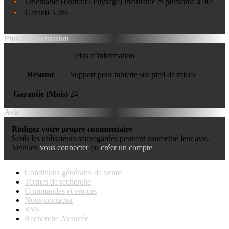
Orientable (Portrait / Paysage) inclinable et pivotante à 90°
Garanti 5 ans
Plus d’information
Plus d’information
Résumé
Support pour tablette sur pied de micro
Garantie (Mois)
24
Avis
Rédigez votre propre commentaire
Seuls les utilisateurs sauvegardés peuvent soumettre leur avis.
Veuillez
vous connecter
ou
créer un compte
Conditions générales de vente
Termes de recherche
Commandes et retours
Nous contacter
RSS
Recherche Avancée