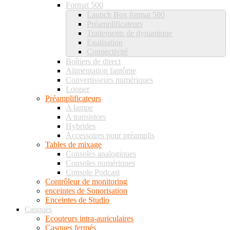
Format 500
Launch Box format 500
Préamplificateurs
Traitements de dynamique
Egalisation
Connectivité
Boîtiers de direct
Alimentation fantôme
Convertisseurs numériques
Looper
Préamplificateurs
A lampe
A transistors
Hybrides
Accessoires pour préamplis
Tables de mixage
Consoles analogiques
Consoles numériques
Console Podcast
Contrôleur de monitoring
enceintes de Sonorisation
Enceintes de Studio
Casques
Ecouteurs intra-auriculaires
Casques fermés