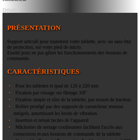
Détails
PRÉSENTATION
Support articulé pour maintenir votre tablette, avec ou sans étui
de protection, sur votre pied de micro.
Etudié pour ne pas gêner les fonctionnements des boutons de
commande.
CARACTÉRISTIQUES
Pour les tablettes et ipad de 120 à 220 mm
Fixation par vissage sur filetage 3/8"
Fixation simple et sûre de la tablette, par ressort de traction.
Boîtier protégé par des supports de caoutchouc mousse
intégrés, amortissant les bruits de vibration.
Insertion et retrait faciles de l'appareil
Mâchoires de serrage coulissantes facilitant l'accès aux
connexions et aux boutons de commande de la tablette