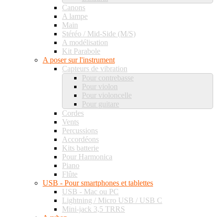
Canons
A lampe
Main
Stéréo / Mid-Side (M/S)
A modélisation
Kit Parabole
A poser sur l'instrument
Capteurs de vibration
Pour contrebasse
Pour violon
Pour violoncelle
Pour guitare
Cordes
Vents
Percussions
Accordéons
Kits batterie
Pour Harmonica
Piano
Flûte
USB - Pour smartphones et tablettes
USB - Mac ou PC
Lightning / Micro USB / USB C
Mini-jack 3,5 TRRS