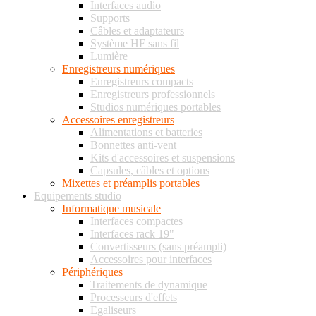
Interfaces audio
Supports
Câbles et adaptateurs
Système HF sans fil
Lumière
Enregistreurs numériques
Enregistreurs compacts
Enregistreurs professionnels
Studios numériques portables
Accessoires enregistreurs
Alimentations et batteries
Bonnettes anti-vent
Kits d'accessoires et suspensions
Capsules, câbles et options
Mixettes et préamplis portables
Equipements studio
Informatique musicale
Interfaces compactes
Interfaces rack 19"
Convertisseurs (sans préampli)
Accessoires pour interfaces
Périphériques
Traitements de dynamique
Processeurs d'effets
Egaliseurs