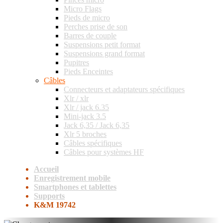
Micro Flags
Pieds de micro
Perches prise de son
Barres de couple
Suspensions petit format
Suspensions grand format
Pupitres
Pieds Enceintes
Câbles
Connecteurs et adaptateurs spécifiques
Xlr / xlr
Xlr / jack 6.35
Mini-jack 3.5
Jack 6,35 / Jack 6,35
Xlr 5 broches
Câbles spécifiques
Câbles pour systèmes HF
Accueil
Enregistrement mobile
Smartphones et tablettes
Supports
K&M 19742