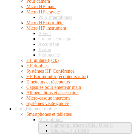
Pour caméra
Micro HF main
Micro HF cravate
Pour smartphones
Micro HF serre-tête
Micro HF instrument
A vent
Guitare acoustique
Accordéon
Violon
Violoncelle
HF guitare (jack)
HF doubles
Systèmes HF Conférence
HF Ear monitor (écouteurs intra)
Emetteurs et récepteurs
Capsules pour émetteur main
Alimentations et accessoires
Micro-casque intercom
Systèmes visite guidée
Enregistrement mobile
Smartphones et tablettes
Microphones
Lightning / Micro-USB / USB-C
Mini-jack 3,5 TRRS