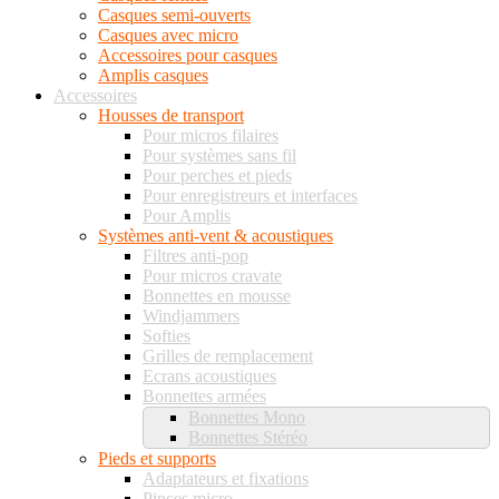
Casques semi-ouverts
Casques avec micro
Accessoires pour casques
Amplis casques
Accessoires
Housses de transport
Pour micros filaires
Pour systèmes sans fil
Pour perches et pieds
Pour enregistreurs et interfaces
Pour Amplis
Systèmes anti-vent & acoustiques
Filtres anti-pop
Pour micros cravate
Bonnettes en mousse
Windjammers
Softies
Grilles de remplacement
Ecrans acoustiques
Bonnettes armées
Bonnettes Mono
Bonnettes Stéréo
Pieds et supports
Adaptateurs et fixations
Pinces micro