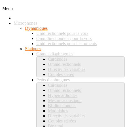
Menu
Microphones
Dynamiques
Unidirectionnels pour la voix
Omnidirectionnels pour la voix
Unidirectionnels pour instruments
Statiques
Grands diaphragmes
Cardioïdes
Omnidirectionnels
Directivités variables
Couples stéréo
Petits diaphragmes
Cardioïdes
Omnidirectionnels
Hypercardioïdes
Mesure acoustique
Bi-directionnels
Modulaires
Directivités variables
Couples stéréos
Binaural