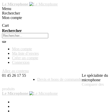
Le Microphone
Menu
Rechercher
Mon compte
Cart
Rechercher
Mon compte
Ma liste d’envies
Créer un compte
Connexion
Allez au contenu
01 45 26 17 55
Le spécialiste du
Devis et bons de commande
microphone
Comparer des
produits
Le Microphone