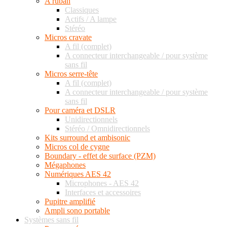
A ruban
Classiques
Actifs / A lampe
Stéréo
Micros cravate
A fil (complet)
A connecteur interchangeable / pour système
sans fil
Micros serre-tête
A fil (complet)
A connecteur interchangeable / pour système
sans fil
Pour caméra et DSLR
Unidirectionnels
Stéréo / Omnidirectionnels
Kits surround et ambisonic
Micros col de cygne
Boundary - effet de surface (PZM)
Mégaphones
Numériques AES 42
Microphones - AES 42
Interfaces et accessoires
Pupitre amplifié
Ampli sono portable
Systèmes sans fil