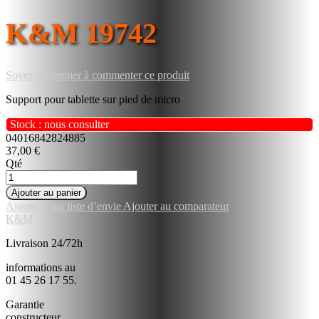
K&M 19742
Soyez le premier à commenter ce produit
Support pour tablette sur pied de micro
Stock : nous consulter
04016842824885
37,00 €
Qté
Ajouter au panier
Ajouter à ma liste d’envie
Ajouter au comparateur
K&M
Livraison 24/72h
informations au
01 45 26 17 55.
Garantie
constructeur