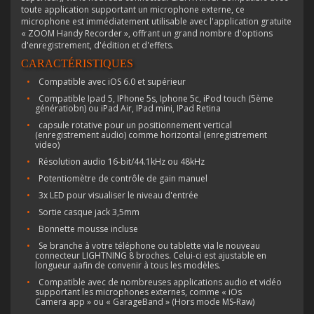
toute application supportant un microphone externe, ce
microphone est immédiatement utilisable avec l'application gratuite
« ZOOM Handy Recorder », offrant un grand nombre d'options
d'enregistrement, d'édition et d'effets.
CARACTÉRISTIQUES
Compatible avec iOS 6.0 et supérieur
Compatible Ipad 5, IPhone 5s, Iphone 5c, iPod touch (5ème
génératiobn) ou iPad Air, IPad mini, IPad Retina
capsule rotative pour un positionnement vertical
(enregistrement audio) comme horizontal (enregistrement
video)
Résolution audio 16-bit/44.1kHz ou 48kHz
Potentiomètre de contrôle de gain manuel
3x LED pour visualiser le niveau d'entrée
Sortie casque jack 3,5mm
Bonnette mousse incluse
Se branche à votre téléphone ou tablette via le nouveau
connecteur LIGHTNING 8 broches. Celui-ci est ajustable en
longueur aafin de convenir à tous les modèles.
Compatible avec de nombreuses applications audio et vidéo
supportant les microphones externes, comme « iOs
Camera app » ou « GarageBand » (Hors mode MS-Raw)