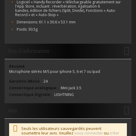
Logiciel « Handy Recorder » téléchargeable gratuitement sur
l'App Store, incluant : réverbération, égalisation 6
bandes, édition de fichiers (Split, Divide), Fonctions « Auto-
Record » et « Auto-Stop »
Dimensions: 61.1 x 30.6 x 53.1 mm
Poids: 30.5g
Plus d’information
Plus
d’information
Microphone stéréo M/S pour iphone 5, 6 et 7 ou Ipad
24
Mini Jack 3.5
LIGHTNING
Avis
Seuls les utilisateurs sauvegardés peuvent
soumettre leur avis. Veuillez
vous connecter
ou
créer