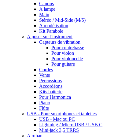
Canons
A lampe
Main
Stéréo / Mid-Side (M/S)
A modélisation
Kit Parabole
A poser sur l'instrument
Capteurs de vibration
Pour contrebasse
Pour violon
Pour violoncelle
Pour guitare
Cordes
Vents
Percussions
Accordéons
Kits batterie
Pour Harmonica
Piano
Flûte
USB - Pour smartphones et tablettes
USB - Mac ou PC
Lightning / Micro USB / USB C
Mini-jack 3,5 TRRS
A ruban