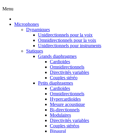
Menu
Microphones
Dynamiques
Unidirectionnels pour la voix
Omnidirectionnels pour la voix
Unidirectionnels pour instruments
Statiques
Grands diaphragmes
Cardioïdes
Omnidirectionnels
Directivités variables
Couples stéréo
Petits diaphragmes
Cardioïdes
Omnidirectionnels
Hypercardioïdes
Mesure acoustique
Bi-directionnels
Modulaires
Directivités variables
Couples stéréos
Binaural