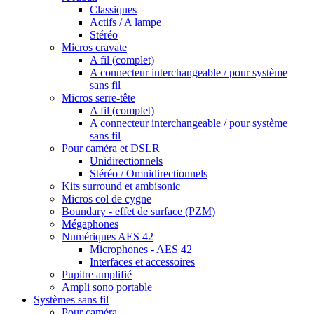
Classiques
Actifs / A lampe
Stéréo
Micros cravate
A fil (complet)
A connecteur interchangeable / pour système
sans fil
Micros serre-tête
A fil (complet)
A connecteur interchangeable / pour système
sans fil
Pour caméra et DSLR
Unidirectionnels
Stéréo / Omnidirectionnels
Kits surround et ambisonic
Micros col de cygne
Boundary - effet de surface (PZM)
Mégaphones
Numériques AES 42
Microphones - AES 42
Interfaces et accessoires
Pupitre amplifié
Ampli sono portable
Systèmes sans fil
Pour caméra