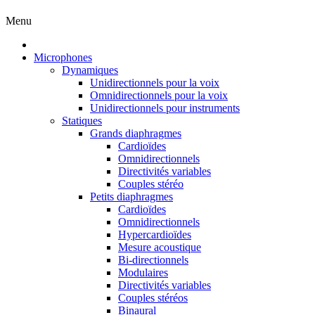
Menu
Microphones
Dynamiques
Unidirectionnels pour la voix
Omnidirectionnels pour la voix
Unidirectionnels pour instruments
Statiques
Grands diaphragmes
Cardioïdes
Omnidirectionnels
Directivités variables
Couples stéréo
Petits diaphragmes
Cardioïdes
Omnidirectionnels
Hypercardioïdes
Mesure acoustique
Bi-directionnels
Modulaires
Directivités variables
Couples stéréos
Binaural