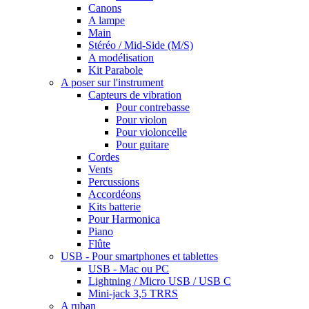
Canons
A lampe
Main
Stéréo / Mid-Side (M/S)
A modélisation
Kit Parabole
A poser sur l'instrument
Capteurs de vibration
Pour contrebasse
Pour violon
Pour violoncelle
Pour guitare
Cordes
Vents
Percussions
Accordéons
Kits batterie
Pour Harmonica
Piano
Flûte
USB - Pour smartphones et tablettes
USB - Mac ou PC
Lightning / Micro USB / USB C
Mini-jack 3,5 TRRS
A ruban