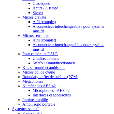
Classiques
Actifs / A lampe
Stéréo
Micros cravate
A fil (complet)
A connecteur interchangeable / pour système
sans fil
Micros serre-tête
A fil (complet)
A connecteur interchangeable / pour système
sans fil
Pour caméra et DSLR
Unidirectionnels
Stéréo / Omnidirectionnels
Kits surround et ambisonic
Micros col de cygne
Boundary - effet de surface (PZM)
Mégaphones
Numériques AES 42
Microphones - AES 42
Interfaces et accessoires
Pupitre amplifié
Ampli sono portable
Systèmes sans fil
Pour caméra