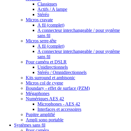
Classiques
Actifs / A lampe
Stéréo
Micros cravate
A fil (complet)
A connecteur interchangeable / pour système
sans fil
Micros serre-tête
A fil (complet)
A connecteur interchangeable / pour système
sans fil
Pour caméra et DSLR
Unidirectionnels
Stéréo / Omnidirectionnels
Kits surround et ambisonic
Micros col de cygne
Boundary - effet de surface (PZM)
Mégaphones
Numériques AES 42
Microphones - AES 42
Interfaces et accessoires
Pupitre amplifié
Ampli sono portable
Systèmes sans fil
Pour caméra