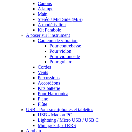
Canons
A lampe
Main
Stéréo / Mid-Side (M/S)
A modélisation
Kit Parabole
A poser sur l'instrument
Capteurs de vibration
Pour contrebasse
Pour violon
Pour violoncelle
Pour guitare
Cordes
Vents
Percussions
Accordéons
Kits batterie
Pour Harmonica
Piano
Flûte
USB - Pour smartphones et tablettes
USB - Mac ou PC
Lightning / Micro USB / USB C
Mini-jack 3,5 TRRS
A ruban