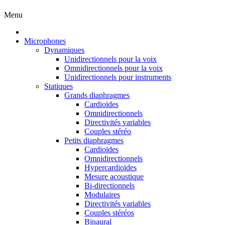
Menu
Microphones
Dynamiques
Unidirectionnels pour la voix
Omnidirectionnels pour la voix
Unidirectionnels pour instruments
Statiques
Grands diaphragmes
Cardioïdes
Omnidirectionnels
Directivités variables
Couples stéréo
Petits diaphragmes
Cardioïdes
Omnidirectionnels
Hypercardioïdes
Mesure acoustique
Bi-directionnels
Modulaires
Directivités variables
Couples stéréos
Binaural