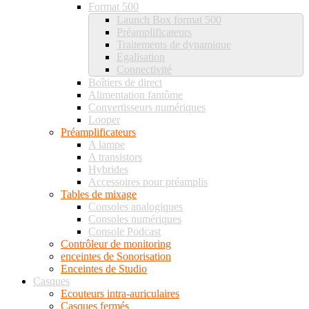
Format 500
Launch Box format 500
Préamplificateurs
Traitements de dynamique
Egalisation
Connectivité
Boîtiers de direct
Alimentation fantôme
Convertisseurs numériques
Looper
Préamplificateurs
A lampe
A transistors
Hybrides
Accessoires pour préamplis
Tables de mixage
Consoles analogiques
Consoles numériques
Console Podcast
Contrôleur de monitoring
enceintes de Sonorisation
Enceintes de Studio
Casques
Ecouteurs intra-auriculaires
Casques fermés