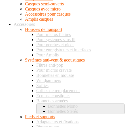
Casques semi-ouverts
Casques avec micro
Accessoires pour casques
Amplis casques
Accessoires
Housses de transport
Pour micros filaires
Pour systèmes sans fil
Pour perches et pieds
Pour enregistreurs et interfaces
Pour Amplis
Systèmes anti-vent & acoustiques
Filtres anti-pop
Pour micros cravate
Bonnettes en mousse
Windjammers
Softies
Grilles de remplacement
Ecrans acoustiques
Bonnettes armées
Bonnettes Mono
Bonnettes Stéréo
Pieds et supports
Adaptateurs et fixations
Pinces micro