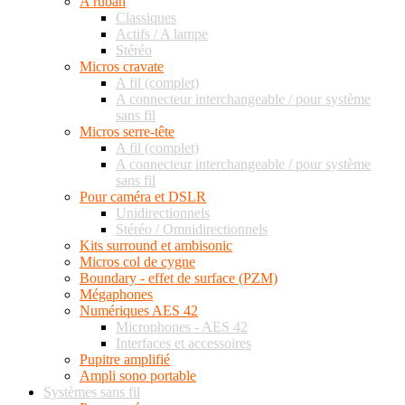
A ruban
Classiques
Actifs / A lampe
Stéréo
Micros cravate
A fil (complet)
A connecteur interchangeable / pour système
sans fil
Micros serre-tête
A fil (complet)
A connecteur interchangeable / pour système
sans fil
Pour caméra et DSLR
Unidirectionnels
Stéréo / Omnidirectionnels
Kits surround et ambisonic
Micros col de cygne
Boundary - effet de surface (PZM)
Mégaphones
Numériques AES 42
Microphones - AES 42
Interfaces et accessoires
Pupitre amplifié
Ampli sono portable
Systèmes sans fil