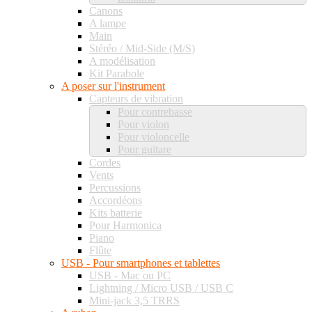
Canons
A lampe
Main
Stéréo / Mid-Side (M/S)
A modélisation
Kit Parabole
A poser sur l'instrument
Capteurs de vibration
Pour contrebasse
Pour violon
Pour violoncelle
Pour guitare
Cordes
Vents
Percussions
Accordéons
Kits batterie
Pour Harmonica
Piano
Flûte
USB - Pour smartphones et tablettes
USB - Mac ou PC
Lightning / Micro USB / USB C
Mini-jack 3,5 TRRS