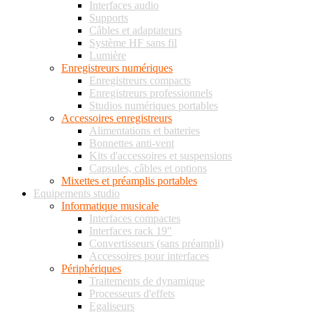
Interfaces audio
Supports
Câbles et adaptateurs
Système HF sans fil
Lumière
Enregistreurs numériques
Enregistreurs compacts
Enregistreurs professionnels
Studios numériques portables
Accessoires enregistreurs
Alimentations et batteries
Bonnettes anti-vent
Kits d'accessoires et suspensions
Capsules, câbles et options
Mixettes et préamplis portables
Equipements studio
Informatique musicale
Interfaces compactes
Interfaces rack 19"
Convertisseurs (sans préampli)
Accessoires pour interfaces
Périphériques
Traitements de dynamique
Processeurs d'effets
Egaliseurs