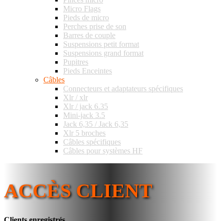
Micro Flags
Pieds de micro
Perches prise de son
Barres de couple
Suspensions petit format
Suspensions grand format
Pupitres
Pieds Enceintes
Câbles
Connecteurs et adaptateurs spécifiques
Xlr / xlr
Xlr / jack 6.35
Mini-jack 3.5
Jack 6,35 / Jack 6,35
Xlr 5 broches
Câbles spécifiques
Câbles pour systèmes HF
ACCÈS CLIENT
Clients enregistrés