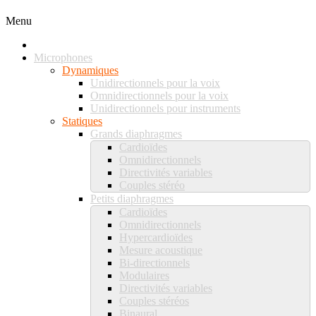
Menu
Microphones
Dynamiques
Unidirectionnels pour la voix
Omnidirectionnels pour la voix
Unidirectionnels pour instruments
Statiques
Grands diaphragmes
Cardioïdes
Omnidirectionnels
Directivités variables
Couples stéréo
Petits diaphragmes
Cardioïdes
Omnidirectionnels
Hypercardioïdes
Mesure acoustique
Bi-directionnels
Modulaires
Directivités variables
Couples stéréos
Binaural