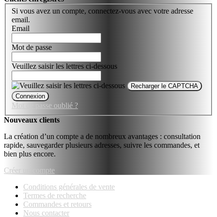
Si vous avez un compte, connectez-vous avec votre adresse
email.
Email
Mot de passe
Veuillez saisir les lettres ci-dessous
Recharger le CAPTCHA
Connexion
Mot de passe oublié ?
Nouveaux clients
La création d’un compte a de nombreux avantages : consultation
rapide, sauvegarder plusieurs adresses, suivre les commandes, et
bien plus encore.
Créer un compte
Conditions générales de vente
Termes de recherche
Commandes et retours
Nous contacter