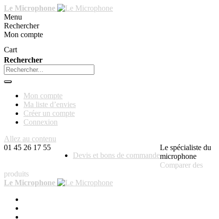
Le Microphone
Menu
Rechercher
Mon compte
Cart
Rechercher
Mon compte
Ma liste d’envies
Créer un compte
Connexion
Allez au contenu
01 45 26 17 55
Le spécialiste du
Devis et bons de commande
microphone
Comparer des
produits
Le Microphone