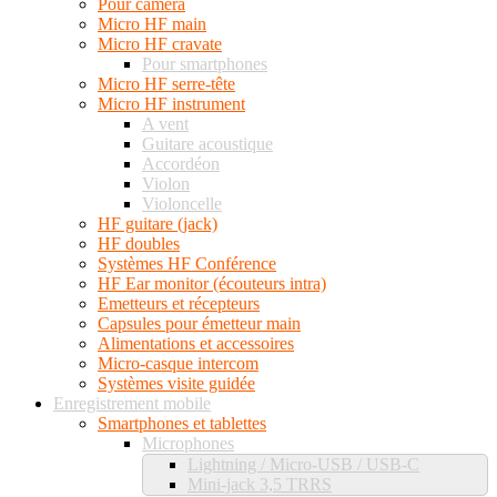
Pour caméra
Micro HF main
Micro HF cravate
Pour smartphones
Micro HF serre-tête
Micro HF instrument
A vent
Guitare acoustique
Accordéon
Violon
Violoncelle
HF guitare (jack)
HF doubles
Systèmes HF Conférence
HF Ear monitor (écouteurs intra)
Emetteurs et récepteurs
Capsules pour émetteur main
Alimentations et accessoires
Micro-casque intercom
Systèmes visite guidée
Enregistrement mobile
Smartphones et tablettes
Microphones
Lightning / Micro-USB / USB-C
Mini-jack 3,5 TRRS