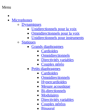
Menu
Microphones
Dynamiques
Unidirectionnels pour la voix
Omnidirectionnels pour la voix
Unidirectionnels pour instruments
Statiques
Grands diaphragmes
Cardioïdes
Omnidirectionnels
Directivités variables
Couples stéréo
Petits diaphragmes
Cardioïdes
Omnidirectionnels
Hypercardioïdes
Mesure acoustique
Bi-directionnels
Modulaires
Directivités variables
Couples stéréos
Binaural