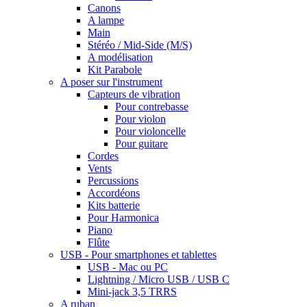
Canons
A lampe
Main
Stéréo / Mid-Side (M/S)
A modélisation
Kit Parabole
A poser sur l'instrument
Capteurs de vibration
Pour contrebasse
Pour violon
Pour violoncelle
Pour guitare
Cordes
Vents
Percussions
Accordéons
Kits batterie
Pour Harmonica
Piano
Flûte
USB - Pour smartphones et tablettes
USB - Mac ou PC
Lightning / Micro USB / USB C
Mini-jack 3,5 TRRS
A ruban