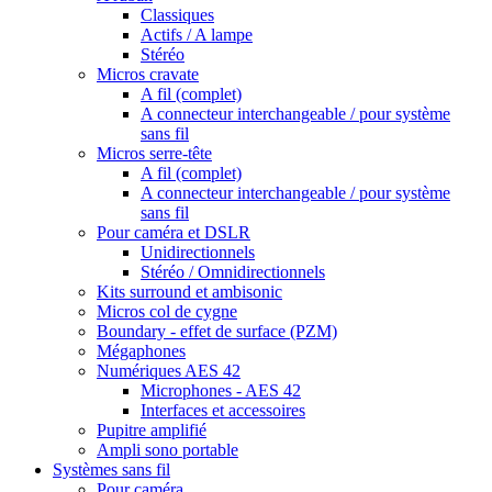
Classiques
Actifs / A lampe
Stéréo
Micros cravate
A fil (complet)
A connecteur interchangeable / pour système
sans fil
Micros serre-tête
A fil (complet)
A connecteur interchangeable / pour système
sans fil
Pour caméra et DSLR
Unidirectionnels
Stéréo / Omnidirectionnels
Kits surround et ambisonic
Micros col de cygne
Boundary - effet de surface (PZM)
Mégaphones
Numériques AES 42
Microphones - AES 42
Interfaces et accessoires
Pupitre amplifié
Ampli sono portable
Systèmes sans fil
Pour caméra