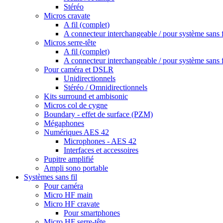
Stéréo
Micros cravate
A fil (complet)
A connecteur interchangeable / pour système sans f
Micros serre-tête
A fil (complet)
A connecteur interchangeable / pour système sans f
Pour caméra et DSLR
Unidirectionnels
Stéréo / Omnidirectionnels
Kits surround et ambisonic
Micros col de cygne
Boundary - effet de surface (PZM)
Mégaphones
Numériques AES 42
Microphones - AES 42
Interfaces et accessoires
Pupitre amplifié
Ampli sono portable
Systèmes sans fil
Pour caméra
Micro HF main
Micro HF cravate
Pour smartphones
Micro HF serre-tête