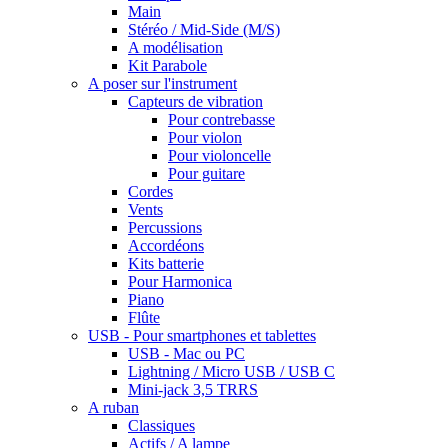
Main
Stéréo / Mid-Side (M/S)
A modélisation
Kit Parabole
A poser sur l'instrument
Capteurs de vibration
Pour contrebasse
Pour violon
Pour violoncelle
Pour guitare
Cordes
Vents
Percussions
Accordéons
Kits batterie
Pour Harmonica
Piano
Flûte
USB - Pour smartphones et tablettes
USB - Mac ou PC
Lightning / Micro USB / USB C
Mini-jack 3,5 TRRS
A ruban
Classiques
Actifs / A lampe