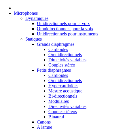
Microphones
Dynamiques
Unidirectionnels pour la voix
Omnidirectionnels pour la voix
Unidirectionnels pour instruments
Statiques
Grands diaphragmes
Cardioïdes
Omnidirectionnels
Directivités variables
Couples stéréo
Petits diaphragmes
Cardioïdes
Omnidirectionnels
Hypercardioïdes
Mesure acoustique
Bi-directionnels
Modulaires
Directivités variables
Couples stéréos
Binaural
Canons
A lampe