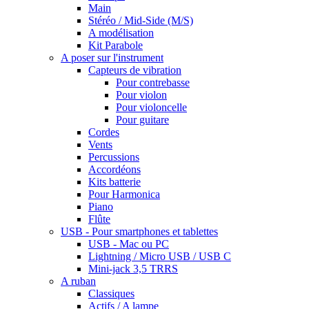
Main
Stéréo / Mid-Side (M/S)
A modélisation
Kit Parabole
A poser sur l'instrument
Capteurs de vibration
Pour contrebasse
Pour violon
Pour violoncelle
Pour guitare
Cordes
Vents
Percussions
Accordéons
Kits batterie
Pour Harmonica
Piano
Flûte
USB - Pour smartphones et tablettes
USB - Mac ou PC
Lightning / Micro USB / USB C
Mini-jack 3,5 TRRS
A ruban
Classiques
Actifs / A lampe