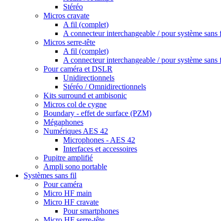
Stéréo
Micros cravate
A fil (complet)
A connecteur interchangeable / pour système sans f
Micros serre-tête
A fil (complet)
A connecteur interchangeable / pour système sans f
Pour caméra et DSLR
Unidirectionnels
Stéréo / Omnidirectionnels
Kits surround et ambisonic
Micros col de cygne
Boundary - effet de surface (PZM)
Mégaphones
Numériques AES 42
Microphones - AES 42
Interfaces et accessoires
Pupitre amplifié
Ampli sono portable
Systèmes sans fil
Pour caméra
Micro HF main
Micro HF cravate
Pour smartphones
Micro HF serre-tête