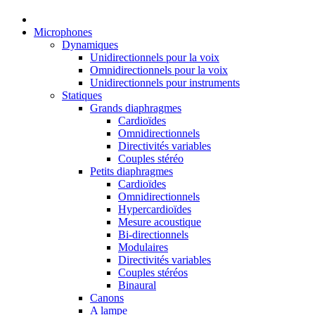
Microphones
Dynamiques
Unidirectionnels pour la voix
Omnidirectionnels pour la voix
Unidirectionnels pour instruments
Statiques
Grands diaphragmes
Cardioïdes
Omnidirectionnels
Directivités variables
Couples stéréo
Petits diaphragmes
Cardioïdes
Omnidirectionnels
Hypercardioïdes
Mesure acoustique
Bi-directionnels
Modulaires
Directivités variables
Couples stéréos
Binaural
Canons
A lampe