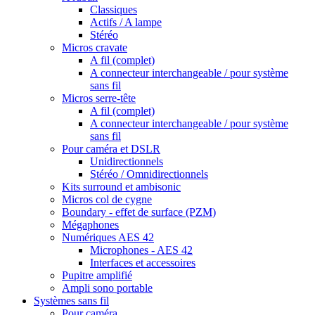
Classiques
Actifs / A lampe
Stéréo
Micros cravate
A fil (complet)
A connecteur interchangeable / pour système
sans fil
Micros serre-tête
A fil (complet)
A connecteur interchangeable / pour système
sans fil
Pour caméra et DSLR
Unidirectionnels
Stéréo / Omnidirectionnels
Kits surround et ambisonic
Micros col de cygne
Boundary - effet de surface (PZM)
Mégaphones
Numériques AES 42
Microphones - AES 42
Interfaces et accessoires
Pupitre amplifié
Ampli sono portable
Systèmes sans fil
Pour caméra