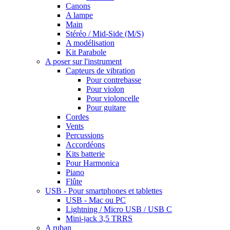
Canons
A lampe
Main
Stéréo / Mid-Side (M/S)
A modélisation
Kit Parabole
A poser sur l'instrument
Capteurs de vibration
Pour contrebasse
Pour violon
Pour violoncelle
Pour guitare
Cordes
Vents
Percussions
Accordéons
Kits batterie
Pour Harmonica
Piano
Flûte
USB - Pour smartphones et tablettes
USB - Mac ou PC
Lightning / Micro USB / USB C
Mini-jack 3,5 TRRS
A ruban