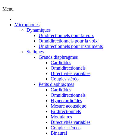
Menu
Microphones
Dynamiques
Unidirectionnels pour la voix
Omnidirectionnels pour la voix
Unidirectionnels pour instruments
Statiques
Grands diaphragmes
Cardioïdes
Omnidirectionnels
Directivités variables
Couples stéréo
Petits diaphragmes
Cardioïdes
Omnidirectionnels
Hypercardioïdes
Mesure acoustique
Bi-directionnels
Modulaires
Directivités variables
Couples stéréos
Binaural